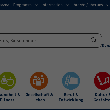
Programm
Information
Ihre vhs / über uns
rache
Submenu for "Programm"
Submenu for "Informatio
Su
Kurs
sundheit &
Gesellschaft &
Beruf &
Kultur 
Fitness
Leben
Entwicklung
Gestalt