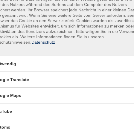
r des Nutzers während des Surfens auf dem Computer des Nutzers
chert werden. Ihr Browser speichert jede Nachricht in einer kleinen Dat
 genannt wird. Wenn Sie eine weitere Seite vom Server anfordern, se
owser das Cookie an den Server zurück. Cookies wurden als zuverlässi
ismus für Websites entwickelt, um sich Informationen zu merken oder
ktivitäten des Benutzers aufzuzeichnen. Bitte willigen Sie in die Verwe
okies ein. Weitere Informationen finden Sie in unseren
schutzhinweisen.
Datenschutz
twendig
ogle Translate
ogle Maps
werpunkt
Schwerpunkt Familie
uTube
undes Kochen in
vhs
tomo