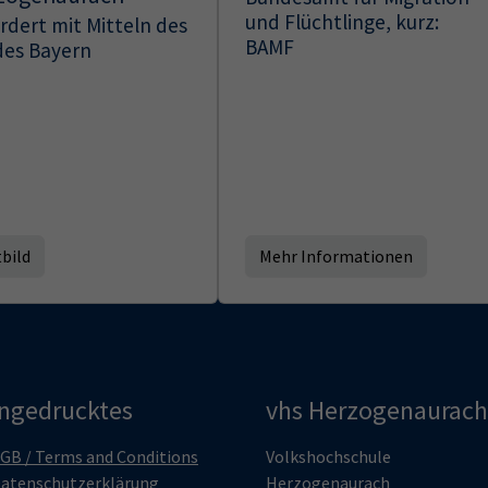
und Flüchtlinge, kurz:
rdert mit Mitteln des
BAMF
es Bayern
tbild
Mehr Informationen
ingedrucktes
vhs Herzogenaurach
GB / Terms and Conditions
Volkshochschule
atenschutzerklärung
Herzogenaurach