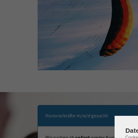
Honorarkräfte m/w/d gesucht
Dat
Wir suchen ab
sofort
wieder Kursleiter:inne
Cooki