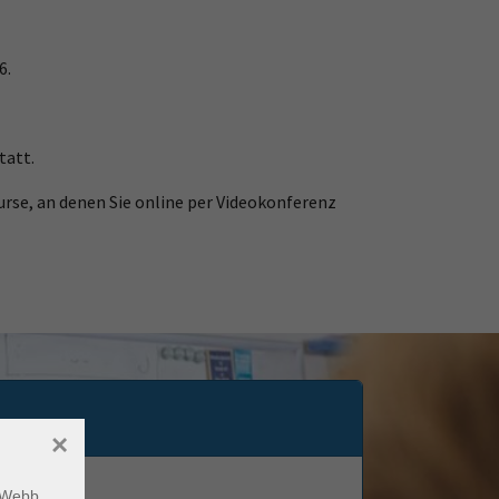
6.
tatt.
urse, an denen Sie online per Videokonferenz
×
m Webb