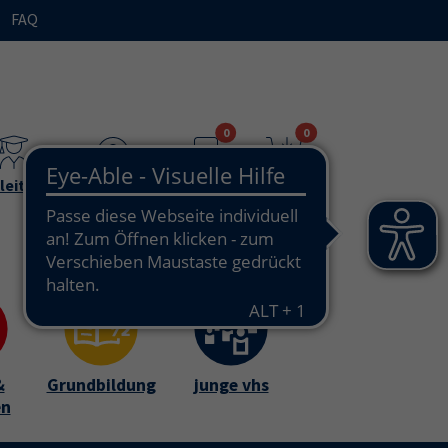
FAQ
n"
bmenu for "Ihre vhs / über uns"
0
0
leitende
Teilnehmende
Merkzettel
Warenkorb
&
Grundbildung
junge vhs
en