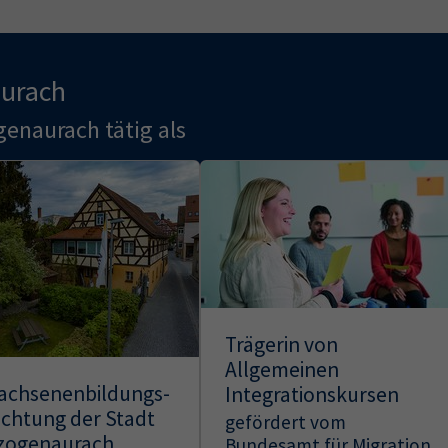
aurach
genaurach tätig als
Trägerin von
Allgemeinen
achsenenbildungs-
Integrationskursen
ichtung der Stadt
gefördert vom
zogenaurach
Bundesamt für Migration