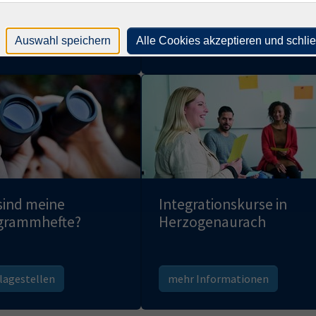
Auswahl speichern
Alle Cookies akzeptieren und schli
r Informationen
mehr Informationen
sind meine
Integrationskurse in
grammhefte?
Herzogenaurach
lagestellen
mehr Informationen