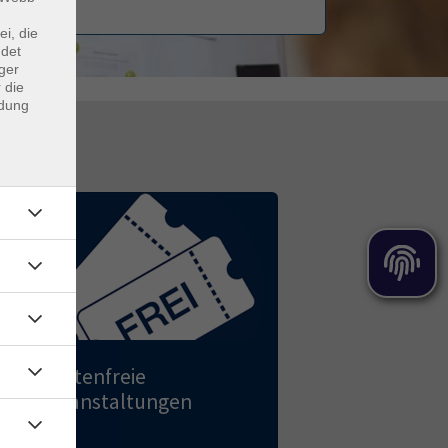
ei, die
ndet
ger
 die
ndung
Kostenfreie
Veranstaltungen