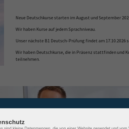
Neue Deutschkurse starten im August und September 202
Wir haben Kurse auf jedem Sprachniveau.
Unser nächste B1 Deutsch-Prüfung findet am 17.10.2026 s
Wir haben Deutschkurse, die in Präsenz stattfinden und K
teilnehmen.
enschutz
n m/w/d für Sprachen und Yoga. Weitere Info´s erhalten Sie
hier
es sind kleine Datenmengen, die von einer Website gesendet und vo