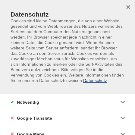
Skip to main content
Skip to page footer
×
Datenschutz
Cookies sind kleine Datenmengen, die von einer Website
gesendet und vom Webb rowser des Nutzers während des
Surfens auf dem Computer des Nutzers gespeichert
werden. Ihr Browser speichert jede Nachricht in einer
kleinen Datei, die Cookie genannt wird. Wenn Sie eine
weitere Seite vom Server anfordern, sendet Ihr Browser
das Cookie an den Server zurück. Cookies wurden als
zuverlässiger Mechanismus für Websites entwickelt, um
sich Informationen zu merken oder die Surf-Aktivitäten des
Benutzers aufzuzeichnen. Bitte willigen Sie in die
Verwendung von Cookies ein. Weitere Informationen finden
Adult Education. Erwachsenenbildung
Sie in unseren Datenschutzhinweisen.
Datenschutz
regional und weltoffen
Volkshochschule seit 1953 in
Notwendig
Herzogenaurach
Google Translate
Sommer-Sonne-neues Programmheft:
Ab 31. August können Sie sich in die
Google Maps