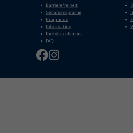
Barrierefreiheit
D
Gebärdensprache
I
Programm
F
Information
W
Ihre vhs / über uns
FAQ