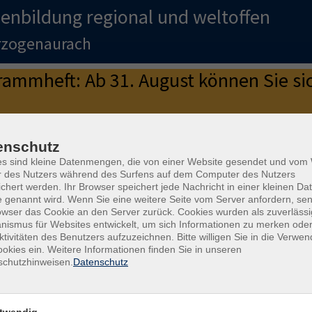
enbildung regional und weltoffen
erzogenaurach
mmheft: Ab 31. August können Sie sic
as neue Programmheft.
enschutz
e in den Sommerferien.
Ab 31.8.2026 sind wir wieder persönlich für
es sind kleine Datenmengen, die von einer Website gesendet und vo
r des Nutzers während des Surfens auf dem Computer des Nutzers
chert werden. Ihr Browser speichert jede Nachricht in einer kleinen Dat
 genannt wird. Wenn Sie eine weitere Seite vom Server anfordern, se
genaurach
owser das Cookie an den Server zurück. Cookies wurden als zuverlässi
ismus für Websites entwickelt, um sich Informationen zu merken oder
ktivitäten des Benutzers aufzuzeichnen. Bitte willigen Sie in die Verwe
okies ein. Weitere Informationen finden Sie in unseren
schutzhinweisen.
Datenschutz