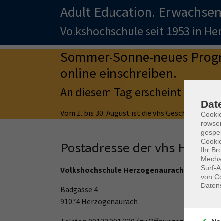
Adult Education. Erwachsen
Volkshochschule seit 1953 in H
Sommer-Sonne-neues Progra
online einschreiben.
An diesem Tag erscheint auch d
Dat
Vom 1. bis 30. August ist die vhs Geschäftsstell
Cooki
rowse
gespei
Cookie
Postadresse der vhs Herzo
Ihr Br
Mechan
Surf-A
Volkshochschule Herzogenaurach
von Co
Daten
Badgasse 4
91074 Herzogenaurach
Telefon 09132 901 320 (zu Öffnungszeiten)