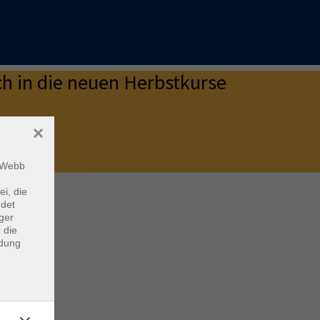
h in die neuen Herbstkurse
×
 Sie da
.
m Webb
ei, die
ndet
ger
 die
ndung