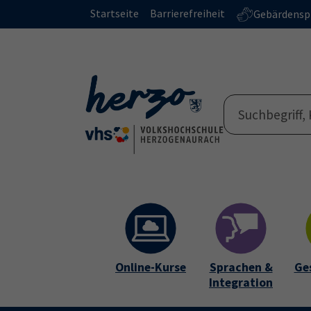
Skip to main content
Skip to page footer
Startseite
Barrierefreiheit
Gebärdensp
Online-Kurse
Sprachen &
Ge
Integration