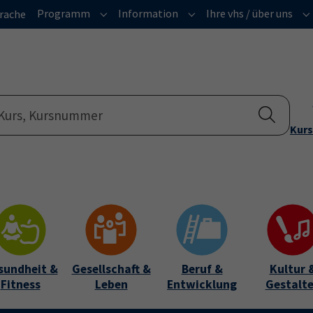
Programm
Information
Ihre vhs / über uns
rache
Submenu for "Programm"
Submenu for "Informatio
Su
Kurs
sundheit &
Gesellschaft &
Beruf &
Kultur 
Fitness
Leben
Entwicklung
Gestalt