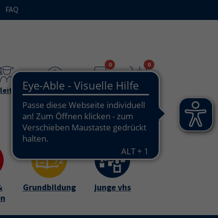
FAQ
n"
bmenu for "Ihre vhs / über uns"
0
0
leitende
Teilnehmende
Merkzettel
Warenkorb
&
Grundbildung
junge vhs
en