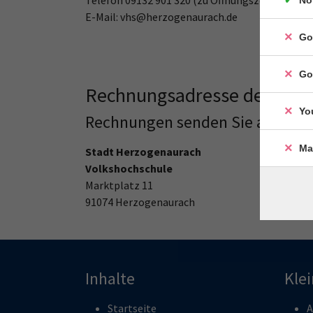
No
E-Mail: vhs@herzogenaurach.de
Go
Go
Rechnungsadresse der vhs
Yo
Rechnungen senden Sie an:
Ma
Stadt Herzogenaurach
Volkshochschule
Marktplatz 11
91074 Herzogenaurach
Inhalte
Kle
Startseite
A