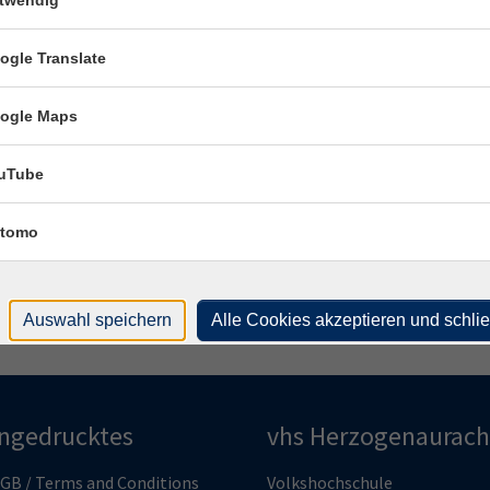
twendig
ogle Translate
ogle Maps
 Herzogenaurach
uTube
tomo
Auswahl speichern
Alle Cookies akzeptieren und schli
ingedrucktes
vhs Herzogenaurach
GB / Terms and Conditions
Volkshochschule