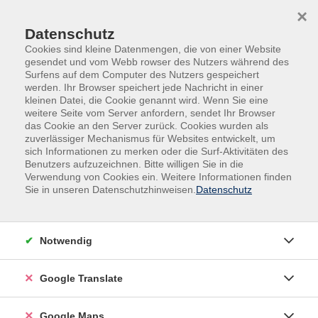
Skip to main content
Skip to page footer
×
Datenschutz
Cookies sind kleine Datenmengen, die von einer Website
gesendet und vom Webb rowser des Nutzers während des
Surfens auf dem Computer des Nutzers gespeichert
werden. Ihr Browser speichert jede Nachricht in einer
kleinen Datei, die Cookie genannt wird. Wenn Sie eine
weitere Seite vom Server anfordern, sendet Ihr Browser
das Cookie an den Server zurück. Cookies wurden als
zuverlässiger Mechanismus für Websites entwickelt, um
sich Informationen zu merken oder die Surf-Aktivitäten des
Benutzers aufzuzeichnen. Bitte willigen Sie in die
Verwendung von Cookies ein. Weitere Informationen finden
Adult Education. Erwachsenenbildung
Sie in unseren Datenschutzhinweisen.
Datenschutz
regional und weltoffen
Volkshochschule seit 1953 in
Notwendig
Herzogenaurach
Google Translate
Sommer-Sonne-neues Programmheft:
Ab 31. August können Sie sich in die
Google Maps