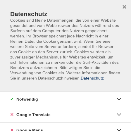
Skip to main content
Skip to page footer
×
Datenschutz
Cookies sind kleine Datenmengen, die von einer Website
gesendet und vom Webb rowser des Nutzers während des
Surfens auf dem Computer des Nutzers gespeichert
werden. Ihr Browser speichert jede Nachricht in einer
kleinen Datei, die Cookie genannt wird. Wenn Sie eine
weitere Seite vom Server anfordern, sendet Ihr Browser
das Cookie an den Server zurück. Cookies wurden als
zuverlässiger Mechanismus für Websites entwickelt, um
sich Informationen zu merken oder die Surf-Aktivitäten des
Benutzers aufzuzeichnen. Bitte willigen Sie in die
Verwendung von Cookies ein. Weitere Informationen finden
Adult Education. Erwachsenenbildung
Sie in unseren Datenschutzhinweisen.
Datenschutz
regional und weltoffen
Volkshochschule seit 1953 in
Notwendig
Herzogenaurach
Google Translate
Sommer-Sonne-neues Programmheft:
Ab 31. August können Sie sich in die
Google Maps