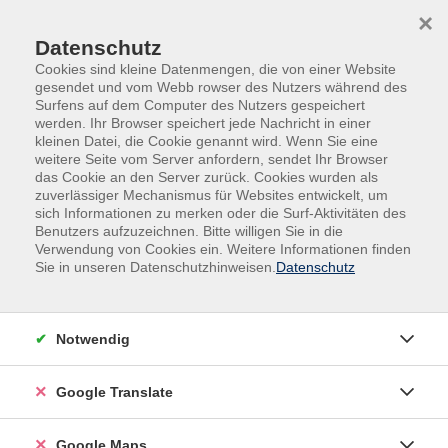
Skip to main content
Skip to page footer
×
Datenschutz
Cookies sind kleine Datenmengen, die von einer Website
gesendet und vom Webb rowser des Nutzers während des
Surfens auf dem Computer des Nutzers gespeichert
werden. Ihr Browser speichert jede Nachricht in einer
kleinen Datei, die Cookie genannt wird. Wenn Sie eine
weitere Seite vom Server anfordern, sendet Ihr Browser
das Cookie an den Server zurück. Cookies wurden als
zuverlässiger Mechanismus für Websites entwickelt, um
sich Informationen zu merken oder die Surf-Aktivitäten des
Benutzers aufzuzeichnen. Bitte willigen Sie in die
Verwendung von Cookies ein. Weitere Informationen finden
Adult Education. Erwachsenenbildung
Sie in unseren Datenschutzhinweisen.
Datenschutz
regional und weltoffen
Volkshochschule seit 1953 in
Notwendig
Herzogenaurach
Google Translate
Sommer-Sonne-neues Programmheft:
Ab 31. August können Sie sich in die
Google Maps