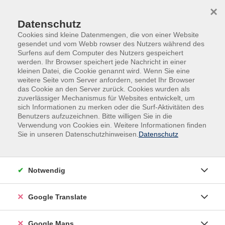
Skip to main content
Skip to page footer
×
Datenschutz
Cookies sind kleine Datenmengen, die von einer Website
gesendet und vom Webb rowser des Nutzers während des
Surfens auf dem Computer des Nutzers gespeichert
werden. Ihr Browser speichert jede Nachricht in einer
kleinen Datei, die Cookie genannt wird. Wenn Sie eine
weitere Seite vom Server anfordern, sendet Ihr Browser
das Cookie an den Server zurück. Cookies wurden als
zuverlässiger Mechanismus für Websites entwickelt, um
sich Informationen zu merken oder die Surf-Aktivitäten des
Benutzers aufzuzeichnen. Bitte willigen Sie in die
Verwendung von Cookies ein. Weitere Informationen finden
Adult Education. Erwachsenenbildung
Sie in unseren Datenschutzhinweisen.
Datenschutz
regional und weltoffen
Volkshochschule seit 1953 in
Notwendig
Herzogenaurach
Google Translate
Sommer-Sonne-neues Programmheft:
Ab 31. August können Sie sich in die
Google Maps