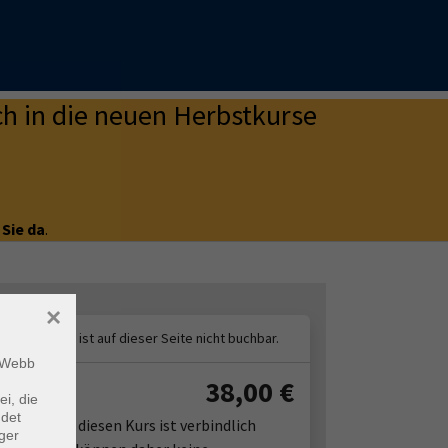
h in die neuen Herbstkurse
 Sie da
.
×
m Webb
38,00
€
ühr:
ei, die
ndet
Entgelt für diesen Kurs ist verbindlich
ger