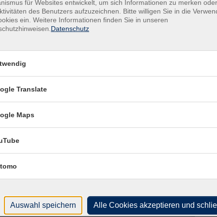
fest
ismus für Websites entwickelt, um sich Informationen zu merken oder
ktivitäten des Benutzers aufzuzeichnen. Bitte willigen Sie in die Verwe
Erm
okies ein. Weitere Informationen finden Sie in unseren
nen.
schutzhinweisen.
Datenschutz
Kur
.
twendig
Star
Sa. 
ogle Translate
hlen für die B1-Prüfung 145 statt 175 .
09:3
ogle Maps
ren Sie, ob das Sprachniveau des Kurses Ihren eigenen
Plä
Doz
uTube
f
https://sprachtest.de/
Nat
tomo
nguage information day (Sprachberatung). One of our
Ver
e right class for your language experience. Please call or
vhs 
Zuga
Auswahl speichern
Alle Cookies akzeptieren und schli
910