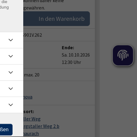
gelegt, wir können daher keine
 die
ndung
äßigungen gewähren.
In den Warenkorb
snummer:
S901V.262
t:
Ende:
10.10.2026
Sa. 10.10.2026
0 Uhr
12:30 Uhr
tze:
min. 3 / max. 20
ent*in:
alia Chamanova
anstaltungsort:
am Burgstaller Weg
ng über Burgstaller Weg 2 b
eßen
74 Herzogenaurach