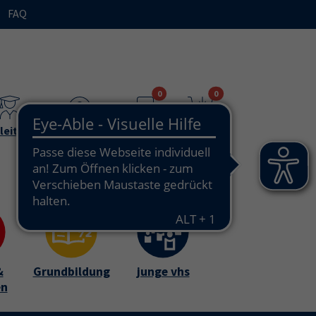
FAQ
n"
bmenu for "Ihre vhs / über uns"
0
0
leitende
Teilnehmende
Merkzettel
Warenkorb
&
Grundbildung
junge vhs
en