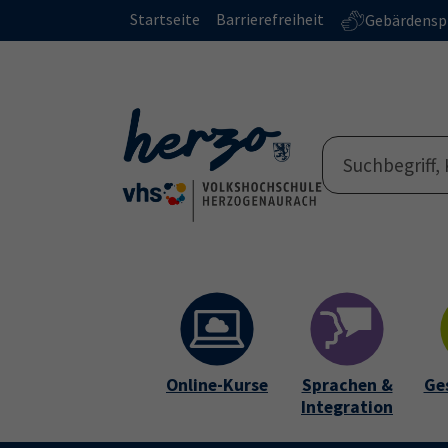
Skip to main content
Skip to page footer
Startseite
Barrierefreiheit
Gebärdensp
Online-Kurse
Sprachen &
Ge
Integration