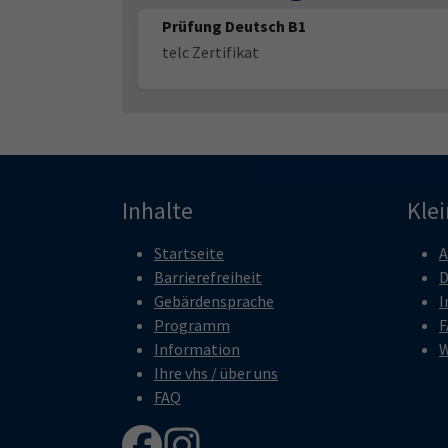
Prüfung Deutsch B1
telc Zertifikat
Inhalte
Kle
Startseite
A
Barrierefreiheit
D
Gebärdensprache
I
Programm
F
Information
W
Ihre vhs / über uns
FAQ