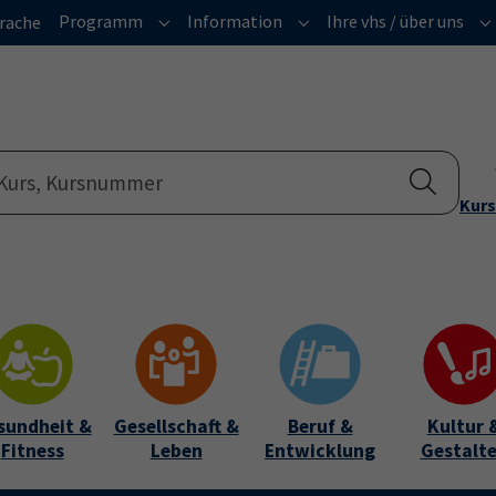
Programm
Information
Ihre vhs / über uns
rache
Submenu for "Programm"
Submenu for "Informatio
Su
Kurs
sundheit &
Gesellschaft &
Beruf &
Kultur 
Fitness
Leben
Entwicklung
Gestalt