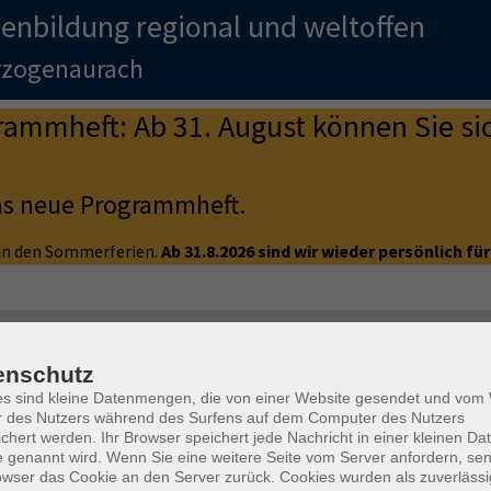
enbildung regional und weltoffen
erzogenaurach
mmheft: Ab 31. August können Sie sic
as neue Programmheft.
e in den Sommerferien.
Ab 31.8.2026 sind wir wieder persönlich für
s Zweitsprache / German classes
enschutz
1 telc Zertifikat
es sind kleine Datenmengen, die von einer Website gesendet und vo
r des Nutzers während des Surfens auf dem Computer des Nutzers
Geb
chert werden. Ihr Browser speichert jede Nachricht in einer kleinen Dat
 Ablauf, Strategie.
 genannt wird. Wenn Sie eine weitere Seite vom Server anfordern, se
Das 
owser das Cookie an den Server zurück. Cookies wurden als zuverlässi