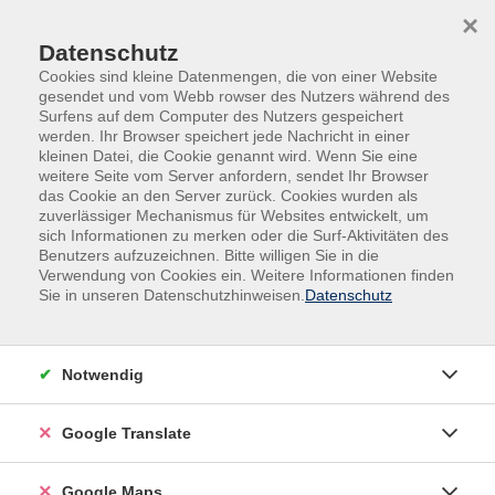
Skip to main content
Skip to page footer
×
Datenschutz
Cookies sind kleine Datenmengen, die von einer Website
gesendet und vom Webb rowser des Nutzers während des
Surfens auf dem Computer des Nutzers gespeichert
werden. Ihr Browser speichert jede Nachricht in einer
kleinen Datei, die Cookie genannt wird. Wenn Sie eine
weitere Seite vom Server anfordern, sendet Ihr Browser
das Cookie an den Server zurück. Cookies wurden als
zuverlässiger Mechanismus für Websites entwickelt, um
sich Informationen zu merken oder die Surf-Aktivitäten des
Benutzers aufzuzeichnen. Bitte willigen Sie in die
Verwendung von Cookies ein. Weitere Informationen finden
Adult Education. Erwachsenenbildung
Sie in unseren Datenschutzhinweisen.
Datenschutz
regional und weltoffen
Volkshochschule seit 1953 in
Notwendig
Herzogenaurach
Google Translate
Sommer-Sonne-neues Programmheft:
Ab 31. August können Sie sich in die
Google Maps