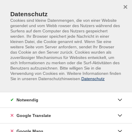
Skip to main content
Skip to page footer
×
Datenschutz
Cookies sind kleine Datenmengen, die von einer Website
gesendet und vom Webb rowser des Nutzers während des
Surfens auf dem Computer des Nutzers gespeichert
werden. Ihr Browser speichert jede Nachricht in einer
kleinen Datei, die Cookie genannt wird. Wenn Sie eine
weitere Seite vom Server anfordern, sendet Ihr Browser
das Cookie an den Server zurück. Cookies wurden als
zuverlässiger Mechanismus für Websites entwickelt, um
sich Informationen zu merken oder die Surf-Aktivitäten des
Benutzers aufzuzeichnen. Bitte willigen Sie in die
Verwendung von Cookies ein. Weitere Informationen finden
Adult Education. Erwachsenenbildung
Sie in unseren Datenschutzhinweisen.
Datenschutz
regional und weltoffen
Volkshochschule seit 1953 in
Notwendig
Herzogenaurach
Google Translate
Sommer-Sonne-neues Programmheft:
Ab 31. August können Sie sich in die
Google Maps