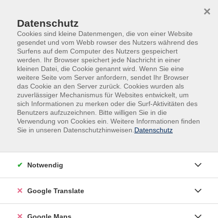
Skip to main content
Skip to page footer
×
Datenschutz
Cookies sind kleine Datenmengen, die von einer Website
gesendet und vom Webb rowser des Nutzers während des
Surfens auf dem Computer des Nutzers gespeichert
werden. Ihr Browser speichert jede Nachricht in einer
kleinen Datei, die Cookie genannt wird. Wenn Sie eine
weitere Seite vom Server anfordern, sendet Ihr Browser
das Cookie an den Server zurück. Cookies wurden als
zuverlässiger Mechanismus für Websites entwickelt, um
sich Informationen zu merken oder die Surf-Aktivitäten des
Benutzers aufzuzeichnen. Bitte willigen Sie in die
Verwendung von Cookies ein. Weitere Informationen finden
Adult Education. Erwachsenenbildung
Sie in unseren Datenschutzhinweisen.
Datenschutz
regional und weltoffen
Volkshochschule seit 1953 in
Notwendig
Herzogenaurach
Google Translate
Sommer-Sonne-neues Programmheft:
Ab 31. August können Sie sich in die
Google Maps