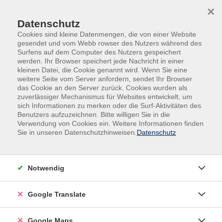
Skip to main content
Skip to page footer
×
Datenschutz
Cookies sind kleine Datenmengen, die von einer Website
gesendet und vom Webb rowser des Nutzers während des
Surfens auf dem Computer des Nutzers gespeichert
werden. Ihr Browser speichert jede Nachricht in einer
kleinen Datei, die Cookie genannt wird. Wenn Sie eine
weitere Seite vom Server anfordern, sendet Ihr Browser
das Cookie an den Server zurück. Cookies wurden als
zuverlässiger Mechanismus für Websites entwickelt, um
sich Informationen zu merken oder die Surf-Aktivitäten des
Benutzers aufzuzeichnen. Bitte willigen Sie in die
Verwendung von Cookies ein. Weitere Informationen finden
Adult Education. Erwachsenenbildung
Sie in unseren Datenschutzhinweisen.
Datenschutz
regional und weltoffen
Volkshochschule seit 1953 in
Notwendig
Herzogenaurach
Google Translate
Sommer-Sonne-neues Programmheft:
Ab 31. August können Sie sich in die
Google Maps