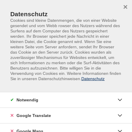
Skip to main content
Skip to page footer
×
Datenschutz
Cookies sind kleine Datenmengen, die von einer Website
gesendet und vom Webb rowser des Nutzers während des
Surfens auf dem Computer des Nutzers gespeichert
werden. Ihr Browser speichert jede Nachricht in einer
kleinen Datei, die Cookie genannt wird. Wenn Sie eine
weitere Seite vom Server anfordern, sendet Ihr Browser
das Cookie an den Server zurück. Cookies wurden als
zuverlässiger Mechanismus für Websites entwickelt, um
sich Informationen zu merken oder die Surf-Aktivitäten des
Benutzers aufzuzeichnen. Bitte willigen Sie in die
Verwendung von Cookies ein. Weitere Informationen finden
Adult Education. Erwachsenenbildung
Sie in unseren Datenschutzhinweisen.
Datenschutz
regional und weltoffen
Volkshochschule seit 1953 in
Notwendig
Herzogenaurach
Google Translate
Sommer-Sonne-neues Programmheft:
Ab 31. August können Sie sich in die
Google Maps