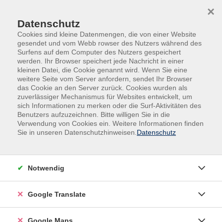
Skip to main content
Skip to page footer
×
Datenschutz
Cookies sind kleine Datenmengen, die von einer Website
gesendet und vom Webb rowser des Nutzers während des
Surfens auf dem Computer des Nutzers gespeichert
werden. Ihr Browser speichert jede Nachricht in einer
kleinen Datei, die Cookie genannt wird. Wenn Sie eine
weitere Seite vom Server anfordern, sendet Ihr Browser
das Cookie an den Server zurück. Cookies wurden als
zuverlässiger Mechanismus für Websites entwickelt, um
sich Informationen zu merken oder die Surf-Aktivitäten des
Benutzers aufzuzeichnen. Bitte willigen Sie in die
Verwendung von Cookies ein. Weitere Informationen finden
Adult Education. Erwachsenenbildung
Sie in unseren Datenschutzhinweisen.
Datenschutz
regional und weltoffen
Volkshochschule seit 1953 in
Notwendig
Herzogenaurach
Google Translate
Sommer-Sonne-neues Programmheft:
Ab 31. August können Sie sich in die
Google Maps