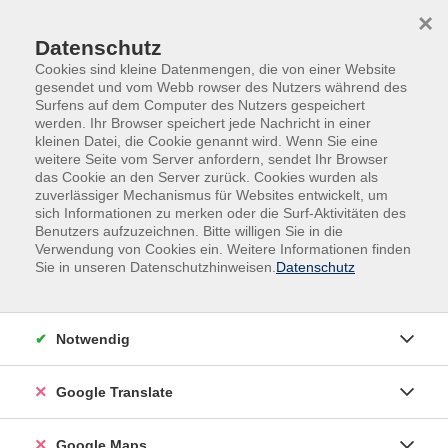
Skip to main content
Skip to page footer
×
Datenschutz
Cookies sind kleine Datenmengen, die von einer Website
gesendet und vom Webb rowser des Nutzers während des
Surfens auf dem Computer des Nutzers gespeichert
werden. Ihr Browser speichert jede Nachricht in einer
kleinen Datei, die Cookie genannt wird. Wenn Sie eine
weitere Seite vom Server anfordern, sendet Ihr Browser
das Cookie an den Server zurück. Cookies wurden als
zuverlässiger Mechanismus für Websites entwickelt, um
sich Informationen zu merken oder die Surf-Aktivitäten des
Benutzers aufzuzeichnen. Bitte willigen Sie in die
Verwendung von Cookies ein. Weitere Informationen finden
Adult Education. Erwachsenenbildung
Sie in unseren Datenschutzhinweisen.
Datenschutz
regional und weltoffen
Volkshochschule seit 1953 in
Notwendig
Herzogenaurach
Google Translate
Sommer-Sonne-neues Programmheft:
Ab 31. August können Sie sich in die
Google Maps