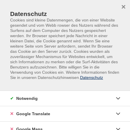
Skip to main content
Skip to page footer
×
Datenschutz
Cookies sind kleine Datenmengen, die von einer Website
gesendet und vom Webb rowser des Nutzers während des
Surfens auf dem Computer des Nutzers gespeichert
werden. Ihr Browser speichert jede Nachricht in einer
kleinen Datei, die Cookie genannt wird. Wenn Sie eine
weitere Seite vom Server anfordern, sendet Ihr Browser
das Cookie an den Server zurück. Cookies wurden als
zuverlässiger Mechanismus für Websites entwickelt, um
sich Informationen zu merken oder die Surf-Aktivitäten des
Benutzers aufzuzeichnen. Bitte willigen Sie in die
Verwendung von Cookies ein. Weitere Informationen finden
Adult Education. Erwachsenenbildung
Sie in unseren Datenschutzhinweisen.
Datenschutz
regional und weltoffen
Volkshochschule seit 1953 in
Notwendig
Herzogenaurach
Google Translate
Sommer-Sonne-neues Programmheft:
Ab 31. August können Sie sich in die
Google Maps