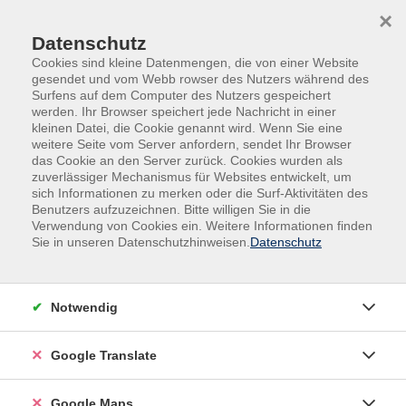
Skip to main content
Skip to page footer
×
Datenschutz
Cookies sind kleine Datenmengen, die von einer Website
gesendet und vom Webb rowser des Nutzers während des
Surfens auf dem Computer des Nutzers gespeichert
werden. Ihr Browser speichert jede Nachricht in einer
kleinen Datei, die Cookie genannt wird. Wenn Sie eine
weitere Seite vom Server anfordern, sendet Ihr Browser
das Cookie an den Server zurück. Cookies wurden als
zuverlässiger Mechanismus für Websites entwickelt, um
sich Informationen zu merken oder die Surf-Aktivitäten des
Benutzers aufzuzeichnen. Bitte willigen Sie in die
Verwendung von Cookies ein. Weitere Informationen finden
Adult Education. Erwachsenenbildung
Sie in unseren Datenschutzhinweisen.
Datenschutz
regional und weltoffen
Volkshochschule seit 1953 in
Notwendig
Herzogenaurach
Google Translate
Sommer-Sonne-neues Programmheft:
Ab 31. August können Sie sich in die
Google Maps