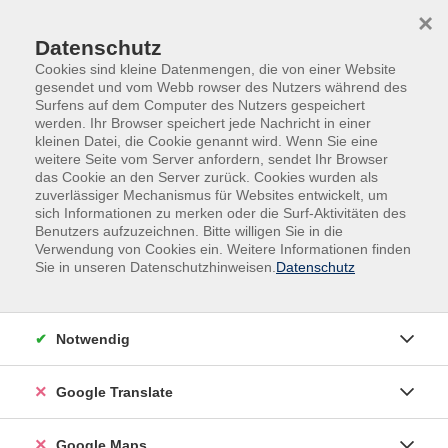
Skip to main content
Skip to page footer
×
Datenschutz
Cookies sind kleine Datenmengen, die von einer Website
gesendet und vom Webb rowser des Nutzers während des
Surfens auf dem Computer des Nutzers gespeichert
werden. Ihr Browser speichert jede Nachricht in einer
kleinen Datei, die Cookie genannt wird. Wenn Sie eine
weitere Seite vom Server anfordern, sendet Ihr Browser
das Cookie an den Server zurück. Cookies wurden als
zuverlässiger Mechanismus für Websites entwickelt, um
sich Informationen zu merken oder die Surf-Aktivitäten des
Benutzers aufzuzeichnen. Bitte willigen Sie in die
Verwendung von Cookies ein. Weitere Informationen finden
Adult Education. Erwachsenenbildung
Sie in unseren Datenschutzhinweisen.
Datenschutz
regional und weltoffen
Volkshochschule seit 1953 in
Notwendig
Herzogenaurach
Google Translate
Sommer-Sonne-neues Programmheft:
Ab 31. August können Sie sich in die
Google Maps