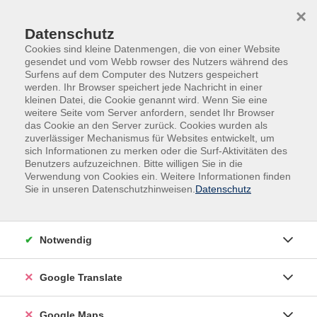
Skip to main content
Skip to page footer
×
Datenschutz
Cookies sind kleine Datenmengen, die von einer Website
gesendet und vom Webb rowser des Nutzers während des
Surfens auf dem Computer des Nutzers gespeichert
werden. Ihr Browser speichert jede Nachricht in einer
kleinen Datei, die Cookie genannt wird. Wenn Sie eine
weitere Seite vom Server anfordern, sendet Ihr Browser
das Cookie an den Server zurück. Cookies wurden als
zuverlässiger Mechanismus für Websites entwickelt, um
sich Informationen zu merken oder die Surf-Aktivitäten des
Benutzers aufzuzeichnen. Bitte willigen Sie in die
Verwendung von Cookies ein. Weitere Informationen finden
Adult Education. Erwachsenenbildung
Sie in unseren Datenschutzhinweisen.
Datenschutz
regional und weltoffen
Volkshochschule seit 1953 in
Notwendig
Herzogenaurach
Google Translate
Sommer-Sonne-neues Programmheft:
Ab 31. August können Sie sich in die
Google Maps