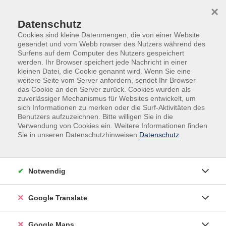
Skip to main content
Skip to page footer
×
Datenschutz
Cookies sind kleine Datenmengen, die von einer Website
gesendet und vom Webb rowser des Nutzers während des
Surfens auf dem Computer des Nutzers gespeichert
werden. Ihr Browser speichert jede Nachricht in einer
kleinen Datei, die Cookie genannt wird. Wenn Sie eine
weitere Seite vom Server anfordern, sendet Ihr Browser
das Cookie an den Server zurück. Cookies wurden als
zuverlässiger Mechanismus für Websites entwickelt, um
sich Informationen zu merken oder die Surf-Aktivitäten des
Benutzers aufzuzeichnen. Bitte willigen Sie in die
Verwendung von Cookies ein. Weitere Informationen finden
Adult Education. Erwachsenenbildung
Sie in unseren Datenschutzhinweisen.
Datenschutz
regional und weltoffen
Volkshochschule seit 1953 in
Notwendig
Herzogenaurach
Google Translate
Sommer-Sonne-neues Programmheft:
Ab 31. August können Sie sich in die
Google Maps