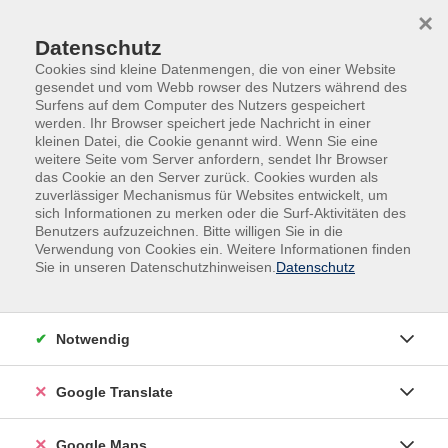
Skip to main content
Skip to page footer
×
Datenschutz
Cookies sind kleine Datenmengen, die von einer Website
gesendet und vom Webb rowser des Nutzers während des
Surfens auf dem Computer des Nutzers gespeichert
werden. Ihr Browser speichert jede Nachricht in einer
kleinen Datei, die Cookie genannt wird. Wenn Sie eine
weitere Seite vom Server anfordern, sendet Ihr Browser
das Cookie an den Server zurück. Cookies wurden als
zuverlässiger Mechanismus für Websites entwickelt, um
sich Informationen zu merken oder die Surf-Aktivitäten des
Benutzers aufzuzeichnen. Bitte willigen Sie in die
Verwendung von Cookies ein. Weitere Informationen finden
Adult Education. Erwachsenenbildung
Sie in unseren Datenschutzhinweisen.
Datenschutz
regional und weltoffen
Volkshochschule seit 1953 in
Notwendig
Herzogenaurach
Google Translate
Sommer-Sonne-neues Programmheft:
Ab 31. August können Sie sich in die
Google Maps