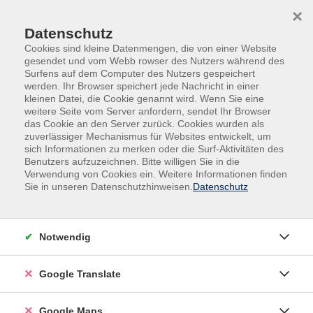
Skip to main content
Skip to page footer
×
Datenschutz
Cookies sind kleine Datenmengen, die von einer Website
gesendet und vom Webb rowser des Nutzers während des
Surfens auf dem Computer des Nutzers gespeichert
werden. Ihr Browser speichert jede Nachricht in einer
kleinen Datei, die Cookie genannt wird. Wenn Sie eine
weitere Seite vom Server anfordern, sendet Ihr Browser
das Cookie an den Server zurück. Cookies wurden als
zuverlässiger Mechanismus für Websites entwickelt, um
sich Informationen zu merken oder die Surf-Aktivitäten des
Benutzers aufzuzeichnen. Bitte willigen Sie in die
Verwendung von Cookies ein. Weitere Informationen finden
Adult Education. Erwachsenenbildung
Sie in unseren Datenschutzhinweisen.
Datenschutz
regional und weltoffen
Volkshochschule seit 1953 in
Notwendig
Herzogenaurach
Google Translate
Sommer-Sonne-neues Programmheft:
Ab 31. August können Sie sich in die
Google Maps