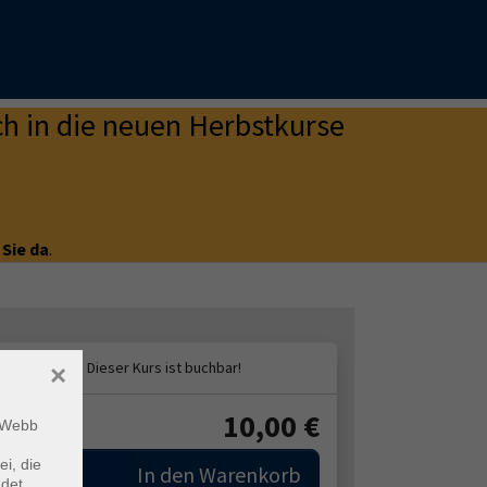
h in die neuen Herbstkurse
 Sie da
.
×
10,00
€
ühr:
m Webb
ei, die
In den Warenkorb
ndet