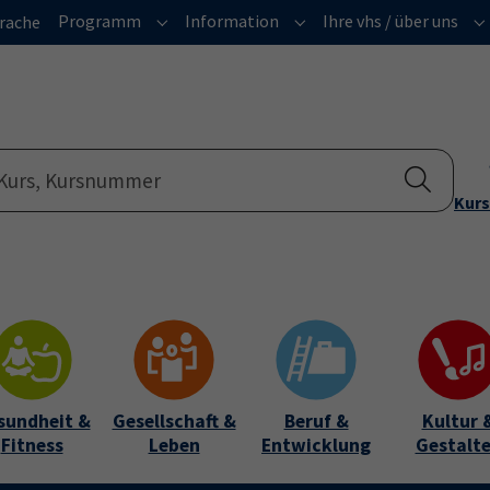
Programm
Information
Ihre vhs / über uns
rache
Submenu for "Programm"
Submenu for "Informatio
Su
Kurs
sundheit &
Gesellschaft &
Beruf &
Kultur 
Fitness
Leben
Entwicklung
Gestalt