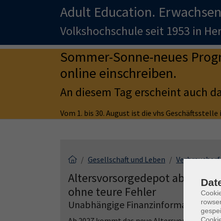
Adult Education. Erwachsen
Volkshochschule seit 1953 in H
Sommer-Sonne-neues Progra
online einschreiben.
An diesem Tag erscheint auch d
Vom 1. bis 30. August ist die vhs Geschäftsstell
Gesellschaft und Leben
Verbraucher
Altersvorsorgedepot ab 2027: S
Dat
ohne teure Fehler
Cooki
rowse
Unabhängige Finanzinformation
gespei
Ab 2027 kommt das neue Altersvorsorgedepot 
Cookie