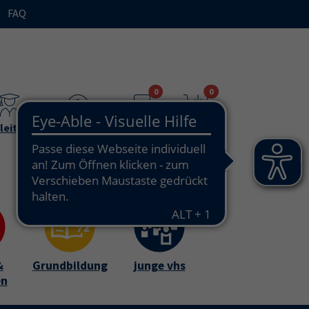
FAQ
n"
bmenu for "Ihre vhs / über uns"
0
0
leitende
Teilnehmende
Merkzettel
Warenkorb
&
Grundbildung
junge vhs
en