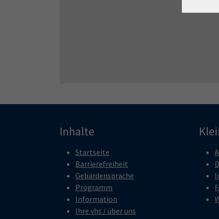
Inhalte
Kle
Startseite
A
Barrierefreiheit
D
Gebärdensprache
I
Programm
F
Information
W
Ihre vhs / über uns