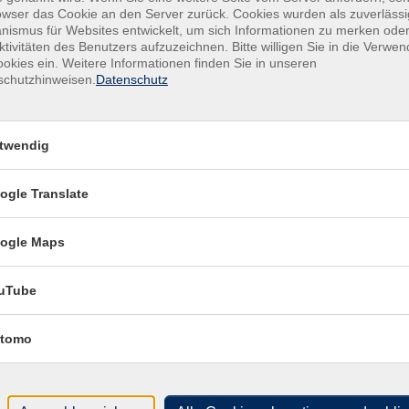
owser das Cookie an den Server zurück. Cookies wurden als zuverlässi
r Einstieg? Und worauf sollte ich achten, damit ich am Ende
ismus für Websites entwickelt, um sich Informationen zu merken oder
Kur
iere?
ktivitäten des Benutzers aufzuzeichnen. Bitte willigen Sie in die Verwe
okies ein. Weitere Informationen finden Sie in unseren
Star
liche und unabhängige Einführung in das neue System. Sie
schutzhinweisen.
Datenschutz
Mo. 
lbständige), wie die Förderung funktioniert und welche
18:0
 Sie praktische Orientierung, worauf es bei der Auswahl
Sie typische Fehler vermeiden, die später teuer werden
twendig
Plä
Doz
ogle Translate
rsvorsorge selbstbestimmt und informiert angehen möchten –
die eigenen Bedürfnisse.
ogle Maps
uTube
tomo
Ver