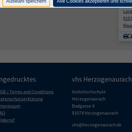
Auswahl speichern
Alle Cookies akzeptieren und schli
vhs
Lang
910
Rau
ingedrucktes
vhs Herzogenaurach
GB / Terms and Conditions
Volkshochschule
atenschutzerklärung
Herzogenaurach
mpressum
Badgasse 4
AQ
91074 Herzogenaurach
iderruf
vhs@herzogenaurach.de