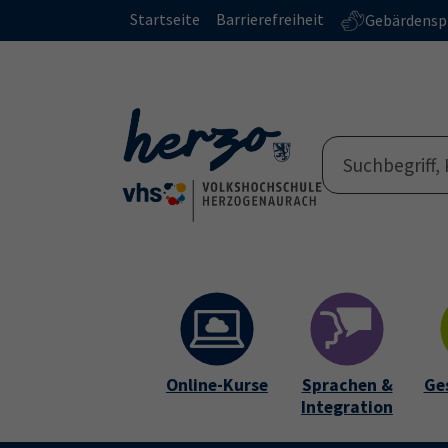
Skip to main content
Skip to page footer
Startseite
Barrierefreiheit
Gebärdensp
Online-Kurse
Sprachen &
Ge
Integration