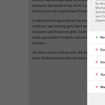
Ihr Br
bedeutet das konkret für mich? Lohnt sich de
Mechan
wirklich von der staatlichen Förderung profit
Surf-A
von Co
In diesem Vortrag erhalten Sie eine verständ
Daten
erfahren, wer künftig gefördert wird (auch Se
Chancen und Risiken es gibt. Zudem bekommen
eines passenden Produkts ankommt – und wie 
No
können.
Go
Der Kurs richtet sich an alle, die ihre Alte
ohne Verkaufsdruck und mit klarem Blick auf 
Go
Yo
Ma