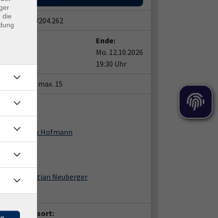
ger
 die
snummer:
V204.262
ndung
t:
Ende:
12.10.2026
Mo. 12.10.2026
0 Uhr
19:30 Uhr
tze:
min. 6 / max. 15
ent*in:
Frank Hofmann
Christian Neuberger
anstaltungsort: