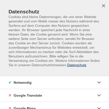
Skip to main content
Skip to page footer
×
Datenschutz
Cookies sind kleine Datenmengen, die von einer Website
gesendet und vom Webb rowser des Nutzers während des
Surfens auf dem Computer des Nutzers gespeichert
werden. Ihr Browser speichert jede Nachricht in einer
kleinen Datei, die Cookie genannt wird. Wenn Sie eine
weitere Seite vom Server anfordern, sendet Ihr Browser
das Cookie an den Server zurück. Cookies wurden als
zuverlässiger Mechanismus für Websites entwickelt, um
sich Informationen zu merken oder die Surf-Aktivitäten des
Benutzers aufzuzeichnen. Bitte willigen Sie in die
Verwendung von Cookies ein. Weitere Informationen finden
Adult Education. Erwachsenenbildung
Sie in unseren Datenschutzhinweisen.
Datenschutz
regional und weltoffen
Volkshochschule seit 1953 in
Notwendig
Herzogenaurach
Google Translate
Sommer-Sonne-neues Programmheft:
Ab 31. August können Sie sich in die
Google Maps