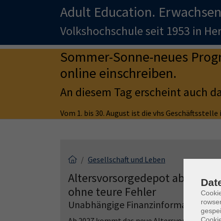
Adult Education. Erwachsen
Volkshochschule seit 1953 in H
Sommer-Sonne-neues Progra
online einschreiben.
An diesem Tag erscheint auch d
Vom 1. bis 30. August ist die vhs Geschäftsstell
Gesellschaft und Leben
Altersvorsorgedepot ab 2027: S
Dat
ohne teure Fehler
Cooki
rowse
Unabhängige Finanzinformation
gespei
Ab 2027 kommt das neue Altersvorsorgedepot 
Cookie