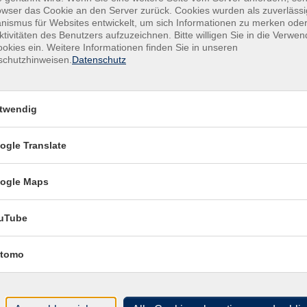
owser das Cookie an den Server zurück. Cookies wurden als zuverlässi
r Einstieg? Und worauf sollte ich achten, damit ich am Ende
ismus für Websites entwickelt, um sich Informationen zu merken oder
Kur
iere?
ktivitäten des Benutzers aufzuzeichnen. Bitte willigen Sie in die Verwe
okies ein. Weitere Informationen finden Sie in unseren
Star
liche und unabhängige Einführung in das neue System. Sie
schutzhinweisen.
Datenschutz
Mo. 
lbständige), wie die Förderung funktioniert und welche
18:0
 Sie praktische Orientierung, worauf es bei der Auswahl
Sie typische Fehler vermeiden, die später teuer werden
twendig
Plä
Doz
ogle Translate
rsvorsorge selbstbestimmt und informiert angehen möchten –
die eigenen Bedürfnisse.
ogle Maps
uTube
tomo
Ver