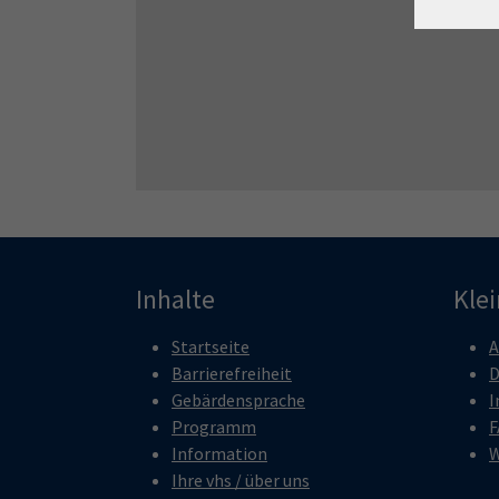
Inhalte
Kle
Startseite
A
Barrierefreiheit
D
Gebärdensprache
I
Programm
F
Information
W
Ihre vhs / über uns