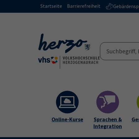
Skip to main content
Skip to page footer
Startseite
Barrierefreiheit
Gebärdensp
Online-Kurse
Sprachen &
Ge
Integration