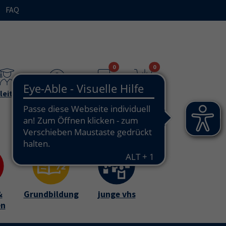
FAQ
n"
bmenu for "Ihre vhs / über uns"
0
0
leitende
Teilnehmende
Merkzettel
Warenkorb
&
Grundbildung
junge vhs
en