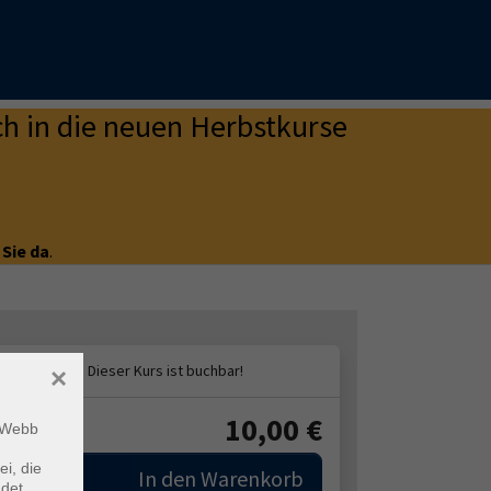
h in die neuen Herbstkurse
 Sie da
.
×
10,00
€
ühr:
m Webb
ei, die
In den Warenkorb
ndet