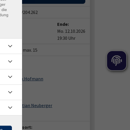
ger
 die
snummer:
V204.262
ndung
t:
Ende:
12.10.2026
Mo. 12.10.2026
0 Uhr
19:30 Uhr
tze:
min. 6 / max. 15
ent*in:
Frank Hofmann
Christian Neuberger
anstaltungsort: