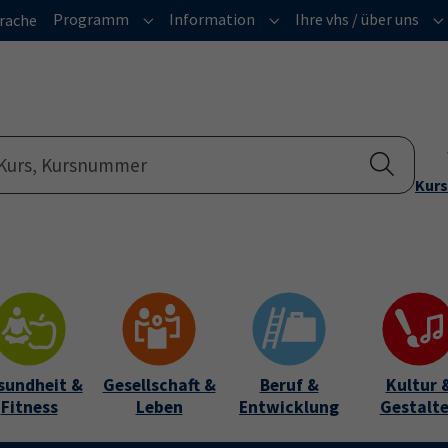
Programm
Information
Ihre vhs / über uns
rache
Submenu for "Programm"
Submenu for "Informatio
Su
Kurs
sundheit &
Gesellschaft &
Beruf &
Kultur 
Fitness
Leben
Entwicklung
Gestalt