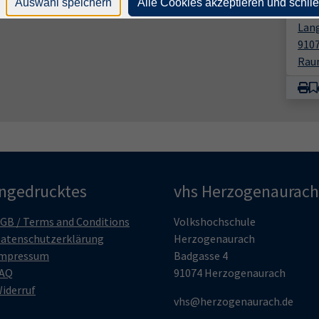
Auswahl speichern
Alle Cookies akzeptieren und schli
vhs
Lang
910
Rau
ingedrucktes
vhs Herzogenaurach
GB / Terms and Conditions
Volkshochschule
atenschutzerklärung
Herzogenaurach
mpressum
Badgasse 4
AQ
91074 Herzogenaurach
iderruf
vhs@herzogenaurach.de