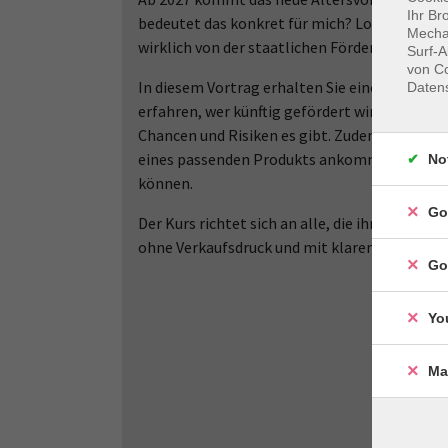
Ihr Br
bedeutet das konkret für mich? Lohnt sich de
Mechan
wirklich von der staatlichen Förderung profit
Surf-A
von Co
In diesem Vortrag erhalten Sie eine verständ
Daten
erfahren, wer künftig gefördert wird (auch Se
Chancen und Risiken es gibt. Zudem bekommen
eines passenden Produkts ankommt – und wie 
No
können.
Go
Der Kurs richtet sich an alle, die ihre Alte
ohne Verkaufsdruck und mit klarem Blick auf 
Go
Yo
Ma