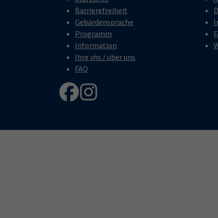
Barrierefreiheit
D
Gebärdensprache
I
Programm
F
Information
W
Ihre vhs / über uns
FAQ