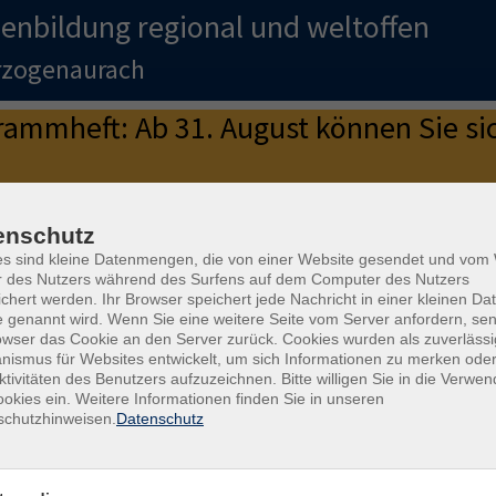
enbildung regional und weltoffen
erzogenaurach
mmheft: Ab 31. August können Sie sic
as neue Programmheft.
enschutz
e in den Sommerferien.
Ab 31.8.2026 sind wir wieder persönlich für
es sind kleine Datenmengen, die von einer Website gesendet und vo
r des Nutzers während des Surfens auf dem Computer des Nutzers
chert werden. Ihr Browser speichert jede Nachricht in einer kleinen Dat
 genannt wird. Wenn Sie eine weitere Seite vom Server anfordern, se
owser das Cookie an den Server zurück. Cookies wurden als zuverlässi
ismus für Websites entwickelt, um sich Informationen zu merken oder
ktivitäten des Benutzers aufzuzeichnen. Bitte willigen Sie in die Verwe
trauen? Anlageberatung von KI, Robo-
okies ein. Weitere Informationen finden Sie in unseren
schutzhinweisen.
Datenschutz
Check
Ge
en Finanzwelt die besten Ratschläge für Ihre Geldanlage
Die 
 von Künstlicher Intelligenz, Robo-Advisors und