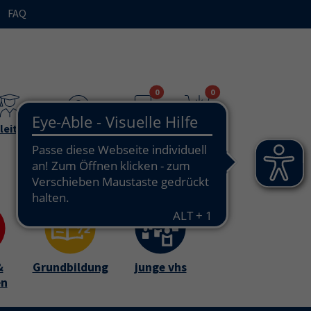
FAQ
n"
bmenu for "Ihre vhs / über uns"
0
0
leitende
Teilnehmende
Merkzettel
Warenkorb
&
Grundbildung
junge vhs
en