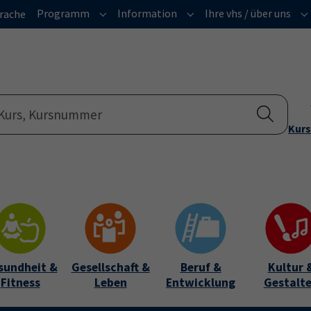
Programm
Information
Ihre vhs / über uns
rache
Submenu for "Programm"
Submenu for "Informatio
Su
Kurs
sundheit &
Gesellschaft &
Beruf &
Kultur 
Fitness
Leben
Entwicklung
Gestalt