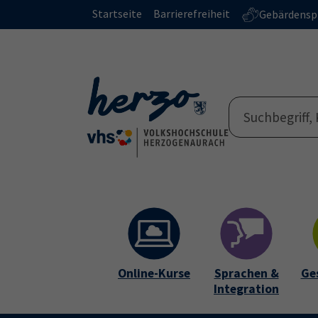
Skip to main content
Skip to page footer
Startseite
Barrierefreiheit
Gebärdensp
Online-Kurse
Sprachen &
Ge
Integration