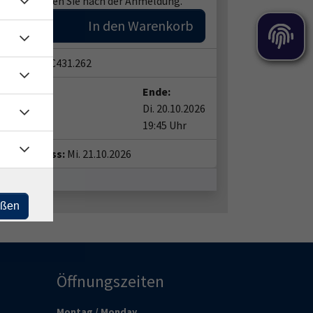
Link erhalten Sie nach der Anmeldung.
In den Warenkorb
snummer:
C431.262
t:
Ende:
20.10.2026
Di. 20.10.2026
0 Uhr
19:45 Uhr
eldeschluss:
Mi. 21.10.2026
eßen
Öffnungszeiten
Montag / Monday