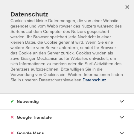
Skip to main content
Skip to page footer
×
Datenschutz
Cookies sind kleine Datenmengen, die von einer Website
gesendet und vom Webb rowser des Nutzers während des
Surfens auf dem Computer des Nutzers gespeichert
werden. Ihr Browser speichert jede Nachricht in einer
kleinen Datei, die Cookie genannt wird. Wenn Sie eine
weitere Seite vom Server anfordern, sendet Ihr Browser
das Cookie an den Server zurück. Cookies wurden als
zuverlässiger Mechanismus für Websites entwickelt, um
sich Informationen zu merken oder die Surf-Aktivitäten des
Benutzers aufzuzeichnen. Bitte willigen Sie in die
Verwendung von Cookies ein. Weitere Informationen finden
Adult Education. Erwachsenenbildung
Sie in unseren Datenschutzhinweisen.
Datenschutz
regional und weltoffen
Volkshochschule seit 1953 in
Notwendig
Herzogenaurach
Google Translate
Sommer-Sonne-neues Programmheft:
Ab 31. August können Sie sich in die
Google Maps