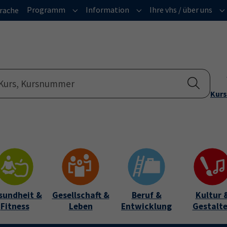
Programm
Information
Ihre vhs / über uns
rache
Submenu for "Programm"
Submenu for "Informatio
Su
Kurs
sundheit &
Gesellschaft &
Beruf &
Kultur 
Fitness
Leben
Entwicklung
Gestalt