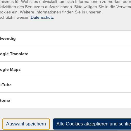
ismus für Websites entwickelt, um sich Informationen zu merken oder
 absolut vertrauliche Beratung zwischen Ihnen und unserem
ktivitäten des Benutzers aufzuzeichnen. Bitte willigen Sie in die Verwe
okies ein. Weitere Informationen finden Sie in unseren
espräche bestimmen Sie selbst (von der Stellenakquise
schutzhinweisen.
Datenschutz
Kur
wertung).
rbeitet als Personalleiterin in einem international tätigen
Anm
twendig
ssessment Center und führt Beratungen für Mitarbeiter/-
 Personalentwicklung durch.
Plä
ogle Translate
 Terminabsprache in den Räumen der vhs, Badgasse 4 oder
Doz
Ingr
ogle Maps
d unser Coach jederzeit gerne zur Verfügung.
Ver
uTube
vhs
Bad
tomo
910
vhs
vhs
Auswahl speichern
Alle Cookies akzeptieren und schli
Bad