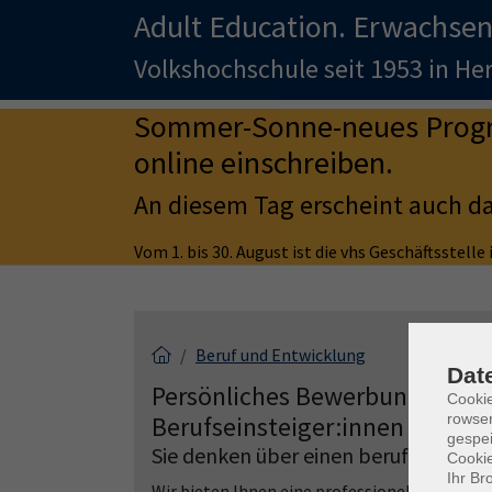
Adult Education. Erwachsen
Volkshochschule seit 1953 in H
Sommer-Sonne-neues Progra
online einschreiben.
An diesem Tag erscheint auch d
Vom 1. bis 30. August ist die vhs Geschäftsstell
Beruf und Entwicklung
Dat
Persönliches Bewerbungscoach
Cooki
rowse
Berufseinsteiger:innen
gespei
Sie denken über einen beruflichen W
Cookie
Ihr Br
Wir bieten Ihnen eine professionelle Analys