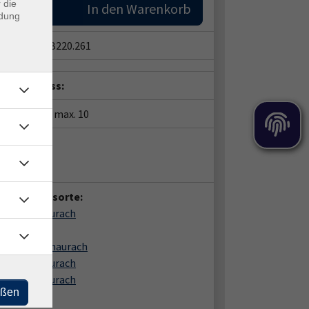
 die
In den Warenkorb
ndung
snummer:
B220.261
eldeschluss:
tze:
min. 1 / max. 10
ent*in:
id Schaefer
anstaltungsorte:
 Herzogenaurach
gasse 4
74 Herzogenaurach
 Herzogenaurach
 Herzogenaurach
eßen
gasse 4