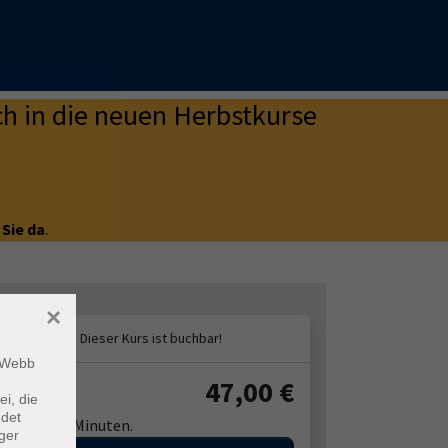
h in die neuen Herbstkurse
 Sie da
.
×
m Webb
47,00
€
ühr:
ei, die
ndet
elt pro 45 Minuten.
ger