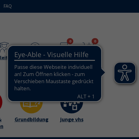
FAQ
n"
bmenu for "Ihre vhs / über uns"
0
0
leitende
Teilnehmende
Merkzettel
Warenkorb
&
Grundbildung
junge vhs
en