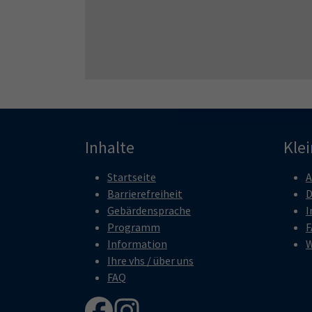
Inhalte
Kle
Startseite
A
Barrierefreiheit
D
Gebärdensprache
I
Programm
F
Information
W
Ihre vhs / über uns
FAQ