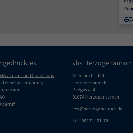
910
Rau
ingedrucktes
vhs Herzogenaurach
GB / Terms and Conditions
Volkshochschule
atenschutzerklärung
Herzogenaurach
mpressum
Badgasse 4
AQ
91074 Herzogenaurach
iderruf
vhs@herzogenaurach.de
Tel.: 09132 901 320