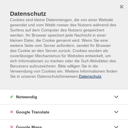
Skip to main content
Skip to page footer
×
Datenschutz
Cookies sind kleine Datenmengen, die von einer Website
gesendet und vom Webb rowser des Nutzers während des
Surfens auf dem Computer des Nutzers gespeichert
werden. Ihr Browser speichert jede Nachricht in einer
kleinen Datei, die Cookie genannt wird. Wenn Sie eine
weitere Seite vom Server anfordern, sendet Ihr Browser
das Cookie an den Server zurück. Cookies wurden als
zuverlässiger Mechanismus für Websites entwickelt, um
sich Informationen zu merken oder die Surf-Aktivitäten des
Benutzers aufzuzeichnen. Bitte willigen Sie in die
Verwendung von Cookies ein. Weitere Informationen finden
Adult Education. Erwachsenenbildung
Sie in unseren Datenschutzhinweisen.
Datenschutz
regional und weltoffen
Volkshochschule seit 1953 in
Notwendig
Herzogenaurach
Google Translate
Sommer-Sonne-neues Programmheft:
Ab 31. August können Sie sich in die
Google Maps