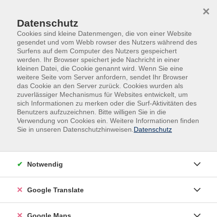
Skip to main content
Skip to page footer
×
Datenschutz
Cookies sind kleine Datenmengen, die von einer Website
gesendet und vom Webb rowser des Nutzers während des
Surfens auf dem Computer des Nutzers gespeichert
werden. Ihr Browser speichert jede Nachricht in einer
kleinen Datei, die Cookie genannt wird. Wenn Sie eine
weitere Seite vom Server anfordern, sendet Ihr Browser
das Cookie an den Server zurück. Cookies wurden als
zuverlässiger Mechanismus für Websites entwickelt, um
sich Informationen zu merken oder die Surf-Aktivitäten des
Benutzers aufzuzeichnen. Bitte willigen Sie in die
Verwendung von Cookies ein. Weitere Informationen finden
Adult Education. Erwachsenenbildung
Sie in unseren Datenschutzhinweisen.
Datenschutz
regional und weltoffen
Volkshochschule seit 1953 in
Notwendig
Herzogenaurach
Google Translate
Sommer-Sonne-neues Programmheft:
Ab 31. August können Sie sich in die
Google Maps