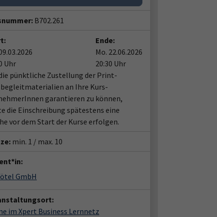
snummer:
B702.261
t:
Ende:
09.03.2026
Mo. 22.06.2026
0 Uhr
20:30 Uhr
ie pünktliche Zustellung der Print-
begleitmaterialien an Ihre Kurs-
nehmerInnen garantieren zu können,
te die Einschreibung spätestens eine
e vor dem Start der Kurse erfolgen.
tze:
min. 1 / max. 10
ent*in:
lötel GmbH
anstaltungsort:
ne im Xpert Business Lernnetz