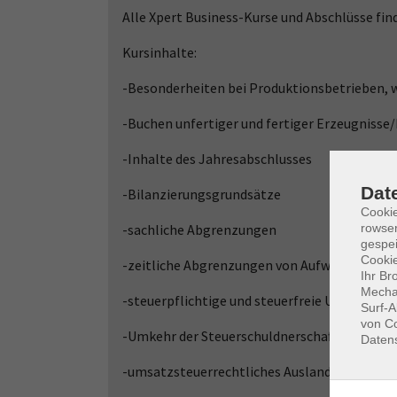
Alle Xpert Business-Kurse und Abschlüsse fin
Kursinhalte:
-Besonderheiten bei Produktionsbetrieben, wi
-Buchen unfertiger und fertiger Erzeugnisse
-Inhalte des Jahresabschlusses
Dat
-Bilanzierungsgrundsätze
Cooki
rowse
-sachliche Abgrenzungen
gespei
Cookie
-zeitliche Abgrenzungen von Aufwendungen 
Ihr Br
Mechan
-steuerpflichtige und steuerfreie Umsätze
Surf-A
von Co
-Umkehr der Steuerschuldnerschaft
Daten
-umsatzsteuerrechtliches Ausland