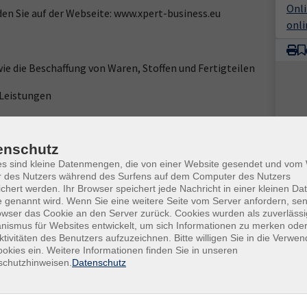
Onl
den Sie auf der Webseite: www.xpert-business.eu
onli
e die Beschaffung von Waren, Stoffen und Fertigteilen
/Leistungen
enschutz
es sind kleine Datenmengen, die von einer Website gesendet und vo
r des Nutzers während des Surfens auf dem Computer des Nutzers
chert werden. Ihr Browser speichert jede Nachricht in einer kleinen Dat
 genannt wird. Wenn Sie eine weitere Seite vom Server anfordern, se
und Erträgen
owser das Cookie an den Server zurück. Cookies wurden als zuverlässi
ismus für Websites entwickelt, um sich Informationen zu merken oder
ktivitäten des Benutzers aufzuzeichnen. Bitte willigen Sie in die Verwe
okies ein. Weitere Informationen finden Sie in unseren
schutzhinweisen.
Datenschutz