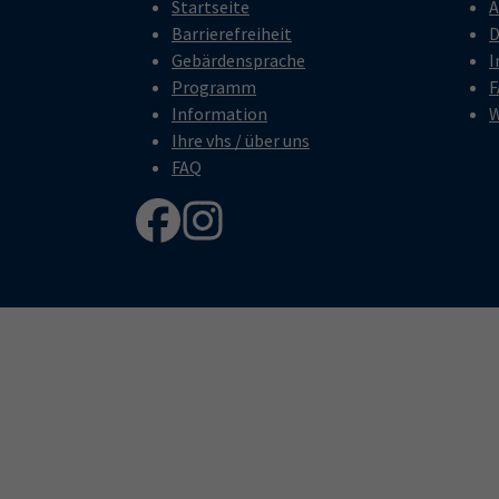
Startseite
A
Barrierefreiheit
D
Gebärdensprache
I
Programm
F
Information
W
Ihre vhs / über uns
FAQ