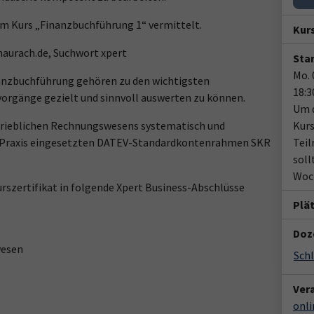
im Kurs „Finanzbuchführung 1“ vermittelt.
Kur
aurach.de, Suchwort xpert
Star
Mo. 
anzbuchführung gehören zu den wichtigsten
18:3
orgänge gezielt und sinnvoll auswerten zu können.
Um d
etrieblichen Rechnungswesens systematisch und
Kurs
der Praxis eingesetzten DATEV-Standardkontenrahmen SKR
Teil
soll
Woch
rszertifikat in folgende Xpert Business-Abschlüsse
Plä
Doz
wesen
Sch
Ver
onli