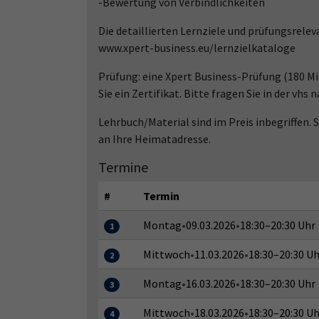
-Bewertung von Verbindlichkeiten
Die detaillierten Lernziele und prüfungsrelev
www.xpert-business.eu/lernzielkataloge
Prüfung: eine Xpert Business-Prüfung (180 Mi
Sie ein Zertifikat. Bitte fragen Sie in der vhs n
Lehrbuch/Material sind im Preis inbegriffen.
an Ihre Heimatadresse.
Termine
#
Termin
Montag
•
09.03.2026
•
18:30–20:30 Uhr
1
Mittwoch
•
11.03.2026
•
18:30–20:30 Uh
2
Montag
•
16.03.2026
•
18:30–20:30 Uhr
3
Mittwoch
•
18.03.2026
•
18:30–20:30 Uh
4