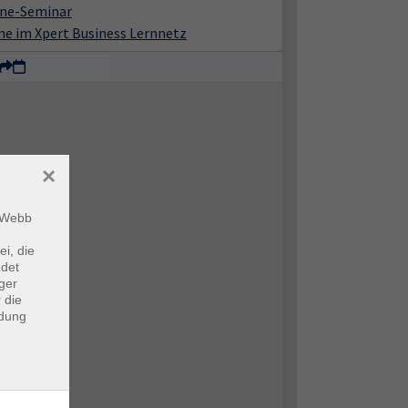
ine-Seminar
ne im Xpert Business Lernnetz
×
m Webb
ei, die
ndet
ger
 die
ndung