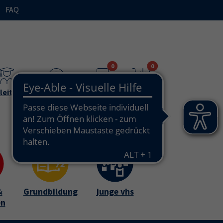
FAQ
n"
bmenu for "Ihre vhs / über uns"
0
0
leitende
Teilnehmende
Merkzettel
Warenkorb
&
Grundbildung
junge vhs
en