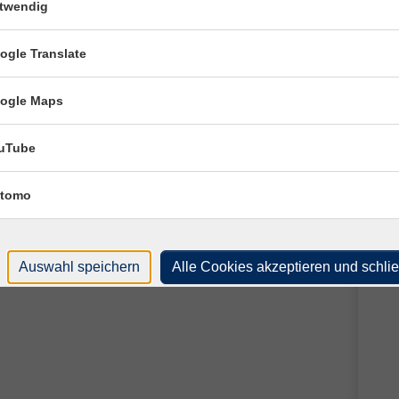
twendig
aftsgebiet und dem Drittlandsgebiet
ogle Translate
orschriften des Anlage- und Umlaufvermögens
ogle Maps
uTube
en
tomo
sbetrages
Auswahl speichern
Alle Cookies akzeptieren und schli