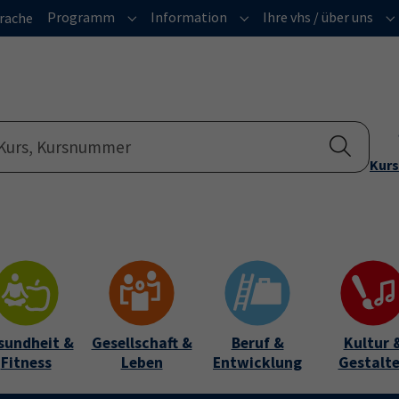
Programm
Information
Ihre vhs / über uns
rache
Submenu for "Programm"
Submenu for "Informatio
Su
Kurs
sundheit &
Gesellschaft &
Beruf &
Kultur 
Fitness
Leben
Entwicklung
Gestalt