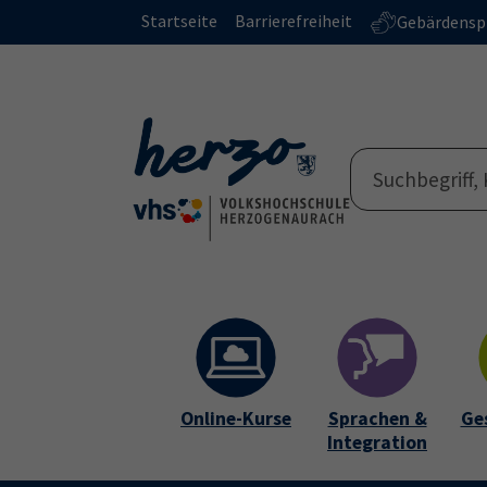
Skip to main content
Skip to page footer
Startseite
Barrierefreiheit
Gebärdensp
Online-Kurse
Sprachen &
Ge
Integration