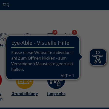
FAQ
n"
bmenu for "Ihre vhs / über uns"
0
0
leitende
Teilnehmende
Merkzettel
Warenkorb
&
Grundbildung
junge vhs
en