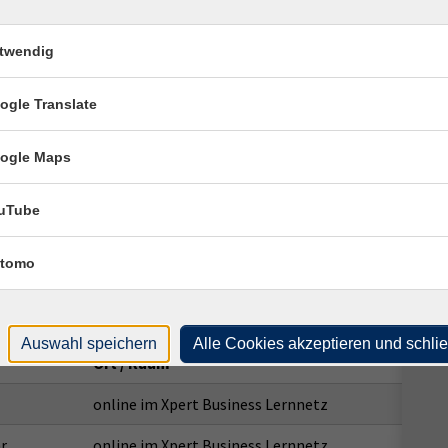
hrung
Onl
onli
twendig
EÜR zur Bilanz und von der Bilanz zur EÜR)
ogle Translate
anten Inhalte dieses Kurses sehen Sie auch unter:
ogle Maps
uten) ist möglich; über die bestandene Prüfung erhalten
uTube
ach.
 Sie erhalten die Bücher nach erfolgter Anmeldung per Post
tomo
Auswahl speichern
Alle Cookies akzeptieren und schli
Ort / Raum
online im Xpert Business Lernnetz
r
online im Xpert Business Lernnetz