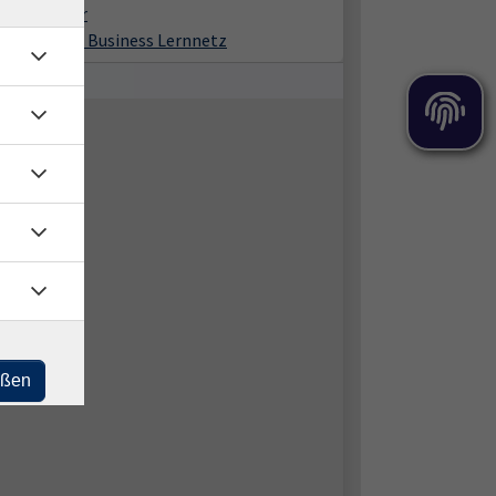
ine-Seminar
ne im Xpert Business Lernnetz
eßen