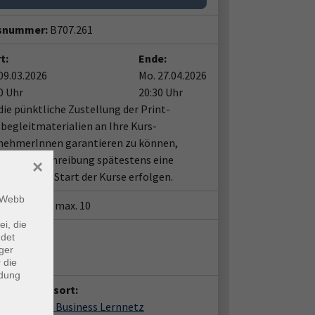
snummer:
B707.261
t:
Ende:
09.03.2026
Mo. 27.04.2026
0 Uhr
20:30 Uhr
ie pünktliche Zustellung der Print-
begleitmaterialien an Ihre Kurs-
nehmerInnen garantieren zu können,
te die Einschreibung spätestens eine
×
e vor dem Start der Kurse erfolgen.
m Webb
tze:
min. 1 / max. 10
ei, die
ent*in:
ndet
ger
lötel GmbH
 die
ndung
anstaltungsort:
ne im Xpert Business Lernnetz