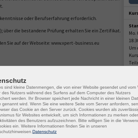
t.
Kur
kenntnisse oder Berufserfahrung erforderlich.
Star
 über die bestandene Prüfung erhalten Sie ein Zertifikat.
Mo. 
18:3
den Sie auf der Webseite: www.xpert-business.eu
Um d
Kurs
Teil
soll
Woch
enschutz
es sind kleine Datenmengen, die von einer Website gesendet und vo
Plä
r des Nutzers während des Surfens auf dem Computer des Nutzers
chert werden. Ihr Browser speichert jede Nachricht in einer kleinen Dat
Doz
 genannt wird. Wenn Sie eine weitere Seite vom Server anfordern, se
owser das Cookie an den Server zurück. Cookies wurden als zuverlässi
Sch
ismus für Websites entwickelt, um sich Informationen zu merken oder
ktivitäten des Benutzers aufzuzeichnen. Bitte willigen Sie in die Verwe
okies ein. Weitere Informationen finden Sie in unseren
Ver
chführung bei der EÜR
schutzhinweisen.
Datenschutz
onli