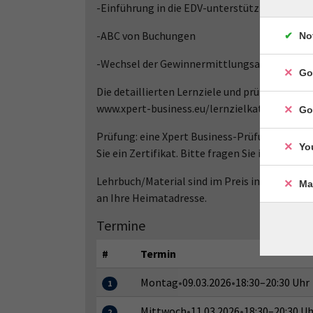
-Einführung in die EDV-unterstützte Buchfü
-ABC von Buchungen
No
-Wechsel der Gewinnermittlungsart (von der 
Go
Die detaillierten Lernziele und prüfungsrelev
www.xpert-business.eu/lernzielkataloge
Go
Prüfung: eine Xpert Business-Prüfung (90 Min
Yo
Sie ein Zertifikat. Bitte fragen Sie in der vhs n
Lehrbuch/Material sind im Preis inbegriffen.
Ma
an Ihre Heimatadresse.
Termine
#
Termin
Montag
•
09.03.2026
•
18:30–20:30 Uhr
1
Mittwoch
•
11.03.2026
•
18:30–20:30 Uh
2