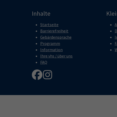
Inhalte
Kle
Startseite
A
Barrierefreiheit
D
Gebärdensprache
I
Programm
F
Information
W
Ihre vhs / über uns
FAQ