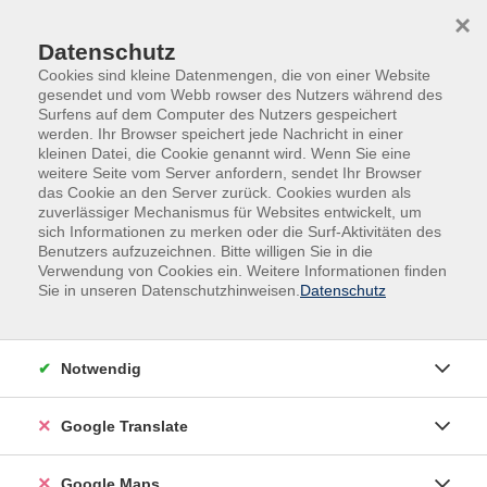
Skip to main content
Skip to page footer
×
Datenschutz
Cookies sind kleine Datenmengen, die von einer Website
gesendet und vom Webb rowser des Nutzers während des
Surfens auf dem Computer des Nutzers gespeichert
werden. Ihr Browser speichert jede Nachricht in einer
kleinen Datei, die Cookie genannt wird. Wenn Sie eine
weitere Seite vom Server anfordern, sendet Ihr Browser
das Cookie an den Server zurück. Cookies wurden als
zuverlässiger Mechanismus für Websites entwickelt, um
sich Informationen zu merken oder die Surf-Aktivitäten des
Benutzers aufzuzeichnen. Bitte willigen Sie in die
Verwendung von Cookies ein. Weitere Informationen finden
Adult Education. Erwachsenenbildung
Sie in unseren Datenschutzhinweisen.
Datenschutz
regional und weltoffen
Volkshochschule seit 1953 in
Notwendig
Herzogenaurach
Google Translate
Sommer-Sonne-neues Programmheft:
Ab 31. August können Sie sich in die
Google Maps