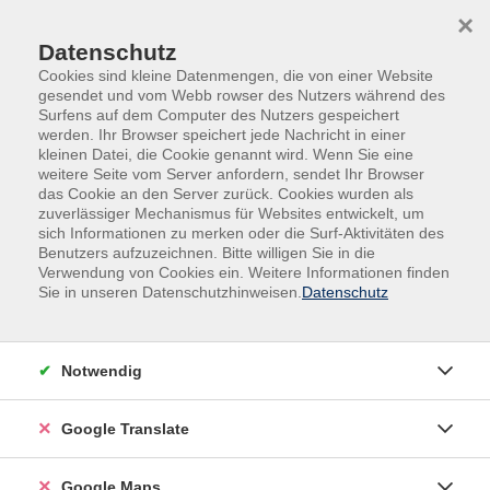
Skip to main content
Skip to page footer
×
Datenschutz
Cookies sind kleine Datenmengen, die von einer Website
gesendet und vom Webb rowser des Nutzers während des
Surfens auf dem Computer des Nutzers gespeichert
werden. Ihr Browser speichert jede Nachricht in einer
kleinen Datei, die Cookie genannt wird. Wenn Sie eine
weitere Seite vom Server anfordern, sendet Ihr Browser
das Cookie an den Server zurück. Cookies wurden als
zuverlässiger Mechanismus für Websites entwickelt, um
sich Informationen zu merken oder die Surf-Aktivitäten des
Benutzers aufzuzeichnen. Bitte willigen Sie in die
Verwendung von Cookies ein. Weitere Informationen finden
Adult Education. Erwachsenenbildung
Sie in unseren Datenschutzhinweisen.
Datenschutz
regional und weltoffen
Volkshochschule seit 1953 in
Notwendig
Herzogenaurach
Google Translate
Sommer-Sonne-neues Programmheft:
Ab 31. August können Sie sich in die
Google Maps