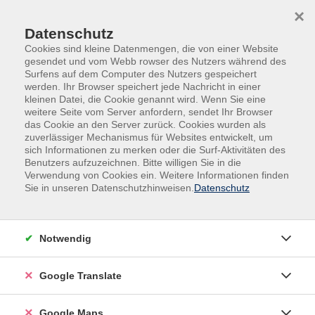
Skip to main content
Skip to page footer
×
Datenschutz
Cookies sind kleine Datenmengen, die von einer Website
gesendet und vom Webb rowser des Nutzers während des
Surfens auf dem Computer des Nutzers gespeichert
werden. Ihr Browser speichert jede Nachricht in einer
kleinen Datei, die Cookie genannt wird. Wenn Sie eine
weitere Seite vom Server anfordern, sendet Ihr Browser
das Cookie an den Server zurück. Cookies wurden als
zuverlässiger Mechanismus für Websites entwickelt, um
sich Informationen zu merken oder die Surf-Aktivitäten des
Benutzers aufzuzeichnen. Bitte willigen Sie in die
Verwendung von Cookies ein. Weitere Informationen finden
Adult Education. Erwachsenenbildung
Sie in unseren Datenschutzhinweisen.
Datenschutz
regional und weltoffen
Volkshochschule seit 1953 in
Notwendig
Herzogenaurach
Google Translate
Sommer-Sonne-neues Programmheft:
Ab 31. August können Sie sich in die
Google Maps