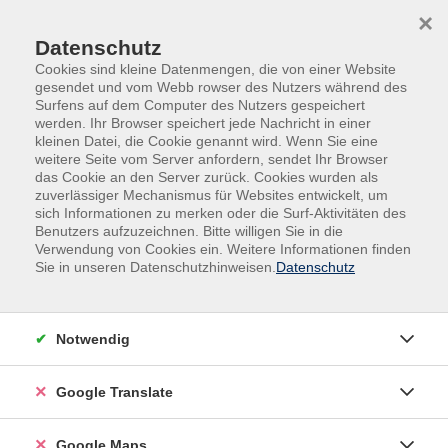
Skip to main content
Skip to page footer
×
Datenschutz
Cookies sind kleine Datenmengen, die von einer Website
gesendet und vom Webb rowser des Nutzers während des
Surfens auf dem Computer des Nutzers gespeichert
werden. Ihr Browser speichert jede Nachricht in einer
kleinen Datei, die Cookie genannt wird. Wenn Sie eine
weitere Seite vom Server anfordern, sendet Ihr Browser
das Cookie an den Server zurück. Cookies wurden als
zuverlässiger Mechanismus für Websites entwickelt, um
sich Informationen zu merken oder die Surf-Aktivitäten des
Benutzers aufzuzeichnen. Bitte willigen Sie in die
Verwendung von Cookies ein. Weitere Informationen finden
Adult Education. Erwachsenenbildung
Sie in unseren Datenschutzhinweisen.
Datenschutz
regional und weltoffen
Volkshochschule seit 1953 in
Notwendig
Herzogenaurach
Google Translate
Sommer-Sonne-neues Programmheft:
Ab 31. August können Sie sich in die
Google Maps