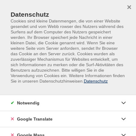
Skip to main content
Skip to page footer
×
Datenschutz
Cookies sind kleine Datenmengen, die von einer Website
gesendet und vom Webb rowser des Nutzers während des
Surfens auf dem Computer des Nutzers gespeichert
werden. Ihr Browser speichert jede Nachricht in einer
kleinen Datei, die Cookie genannt wird. Wenn Sie eine
weitere Seite vom Server anfordern, sendet Ihr Browser
das Cookie an den Server zurück. Cookies wurden als
zuverlässiger Mechanismus für Websites entwickelt, um
sich Informationen zu merken oder die Surf-Aktivitäten des
Benutzers aufzuzeichnen. Bitte willigen Sie in die
Verwendung von Cookies ein. Weitere Informationen finden
Adult Education. Erwachsenenbildung
Sie in unseren Datenschutzhinweisen.
Datenschutz
regional und weltoffen
Volkshochschule seit 1953 in
Notwendig
Herzogenaurach
Google Translate
Sommer-Sonne-neues Programmheft:
Ab 31. August können Sie sich in die
Google Maps