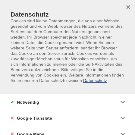
Skip to main content
Skip to page footer
×
Datenschutz
Cookies sind kleine Datenmengen, die von einer Website
gesendet und vom Webb rowser des Nutzers während des
Surfens auf dem Computer des Nutzers gespeichert
werden. Ihr Browser speichert jede Nachricht in einer
kleinen Datei, die Cookie genannt wird. Wenn Sie eine
weitere Seite vom Server anfordern, sendet Ihr Browser
das Cookie an den Server zurück. Cookies wurden als
zuverlässiger Mechanismus für Websites entwickelt, um
sich Informationen zu merken oder die Surf-Aktivitäten des
Benutzers aufzuzeichnen. Bitte willigen Sie in die
Verwendung von Cookies ein. Weitere Informationen finden
Adult Education. Erwachsenenbildung
Sie in unseren Datenschutzhinweisen.
Datenschutz
regional und weltoffen
Volkshochschule seit 1953 in
Notwendig
Herzogenaurach
Google Translate
Sommer-Sonne-neues Programmheft:
Ab 31. August können Sie sich in die
Google Maps