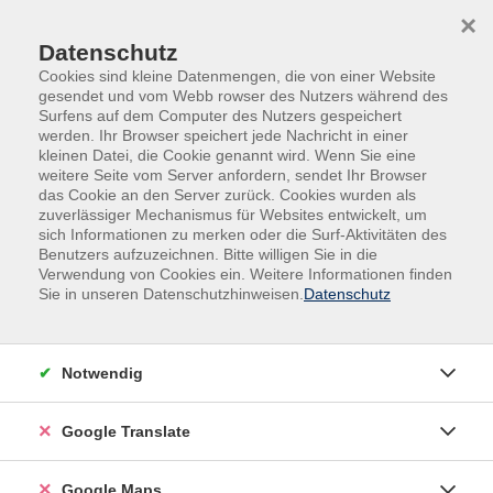
Skip to main content
Skip to page footer
×
Datenschutz
Cookies sind kleine Datenmengen, die von einer Website
gesendet und vom Webb rowser des Nutzers während des
Surfens auf dem Computer des Nutzers gespeichert
werden. Ihr Browser speichert jede Nachricht in einer
kleinen Datei, die Cookie genannt wird. Wenn Sie eine
weitere Seite vom Server anfordern, sendet Ihr Browser
das Cookie an den Server zurück. Cookies wurden als
zuverlässiger Mechanismus für Websites entwickelt, um
sich Informationen zu merken oder die Surf-Aktivitäten des
Benutzers aufzuzeichnen. Bitte willigen Sie in die
Verwendung von Cookies ein. Weitere Informationen finden
Adult Education. Erwachsenenbildung
Sie in unseren Datenschutzhinweisen.
Datenschutz
regional und weltoffen
Volkshochschule seit 1953 in
Notwendig
Herzogenaurach
Google Translate
Sommer-Sonne-neues Programmheft:
Ab 31. August können Sie sich in die
Google Maps