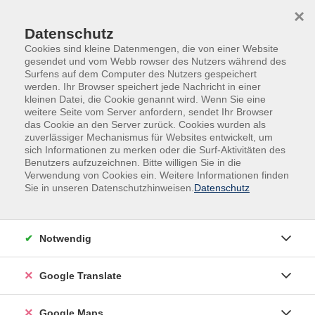
Skip to main content
Skip to page footer
×
Datenschutz
Cookies sind kleine Datenmengen, die von einer Website
gesendet und vom Webb rowser des Nutzers während des
Surfens auf dem Computer des Nutzers gespeichert
werden. Ihr Browser speichert jede Nachricht in einer
kleinen Datei, die Cookie genannt wird. Wenn Sie eine
weitere Seite vom Server anfordern, sendet Ihr Browser
das Cookie an den Server zurück. Cookies wurden als
zuverlässiger Mechanismus für Websites entwickelt, um
sich Informationen zu merken oder die Surf-Aktivitäten des
Benutzers aufzuzeichnen. Bitte willigen Sie in die
Verwendung von Cookies ein. Weitere Informationen finden
Adult Education. Erwachsenenbildung
Sie in unseren Datenschutzhinweisen.
Datenschutz
regional und weltoffen
Volkshochschule seit 1953 in
Notwendig
Herzogenaurach
Google Translate
Sommer-Sonne-neues Programmheft:
Ab 31. August können Sie sich in die
Google Maps