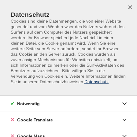
Skip to main content
Skip to page footer
×
Datenschutz
Cookies sind kleine Datenmengen, die von einer Website
gesendet und vom Webb rowser des Nutzers während des
Surfens auf dem Computer des Nutzers gespeichert
werden. Ihr Browser speichert jede Nachricht in einer
kleinen Datei, die Cookie genannt wird. Wenn Sie eine
weitere Seite vom Server anfordern, sendet Ihr Browser
das Cookie an den Server zurück. Cookies wurden als
zuverlässiger Mechanismus für Websites entwickelt, um
sich Informationen zu merken oder die Surf-Aktivitäten des
Benutzers aufzuzeichnen. Bitte willigen Sie in die
Verwendung von Cookies ein. Weitere Informationen finden
Adult Education. Erwachsenenbildung
Sie in unseren Datenschutzhinweisen.
Datenschutz
regional und weltoffen
Volkshochschule seit 1953 in
Notwendig
Herzogenaurach
Google Translate
Sommer-Sonne-neues Programmheft:
Ab 31. August können Sie sich in die
Google Maps