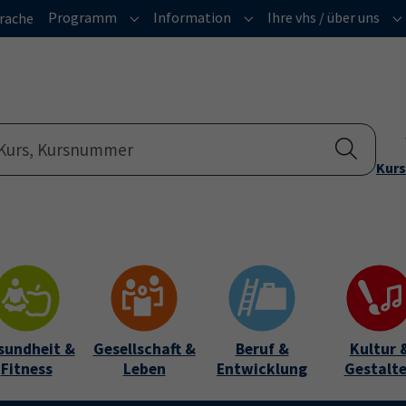
Programm
Information
Ihre vhs / über uns
rache
Submenu for "Programm"
Submenu for "Informatio
Su
Kurs
sundheit &
Gesellschaft &
Beruf &
Kultur 
Fitness
Leben
Entwicklung
Gestalt