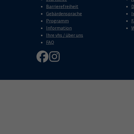
Barrierefreiheit
D
Gebärdensprache
I
Programm
F
Information
W
Ihre vhs / über uns
FAQ