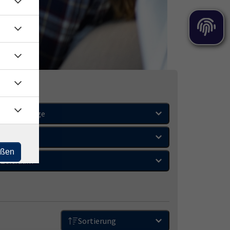
Wochentage
Orte
eßen
Zeitraum
Sortierung