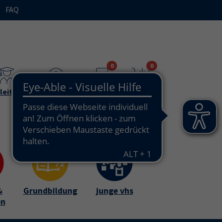
FAQ
n"
bmenu for "Ihre vhs / über uns"
0
0
leitende
Teilnehmende
Merkzettel
Warenkorb
&
Grundbildung
junge vhs
en