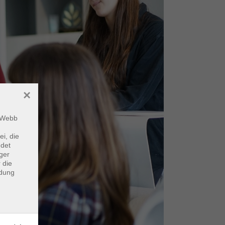
×
m Webb
ei, die
ndet
ger
 die
ndung