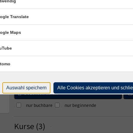
twendig
ogle Translate
ogle Maps
uTube
Sprachen und Integration
Russisch
tomo
Tageszeiten
Auswahl speichern
Alle Cookies akzeptieren und schli
Dozenten*innen
nur buchbare
nur beginnende
Kurse (
3
)
Loading...