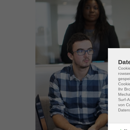
Dat
Cooki
rowse
gespei
Cookie
Ihr Br
Mechan
Surf-A
von Co
Daten