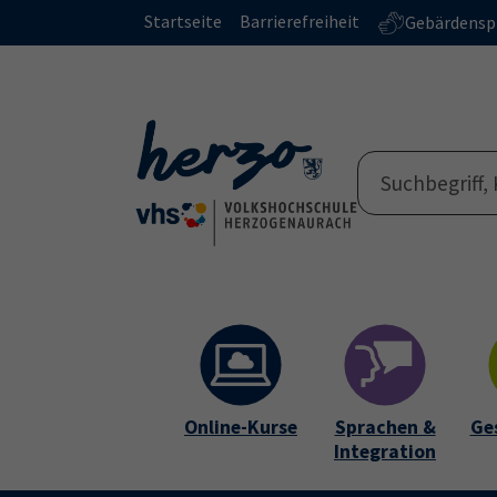
Skip to main content
Skip to page footer
Startseite
Barrierefreiheit
Gebärdensp
Online-Kurse
Sprachen &
Ge
Integration