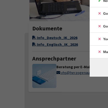
No
Go
Go
Dokumente
Info_Deutsch_IK_2026
Yo
Info_Englisch_IK_2026
Ma
Ansprechpartner
Beratung per E-Mail
vhs@herzogenaurach.de