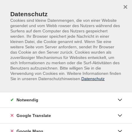
Skip to main content
Skip to page footer
×
Datenschutz
Cookies sind kleine Datenmengen, die von einer Website
gesendet und vom Webb rowser des Nutzers während des
Surfens auf dem Computer des Nutzers gespeichert
werden. Ihr Browser speichert jede Nachricht in einer
kleinen Datei, die Cookie genannt wird. Wenn Sie eine
weitere Seite vom Server anfordern, sendet Ihr Browser
das Cookie an den Server zurück. Cookies wurden als
zuverlässiger Mechanismus für Websites entwickelt, um
sich Informationen zu merken oder die Surf-Aktivitäten des
Benutzers aufzuzeichnen. Bitte willigen Sie in die
Verwendung von Cookies ein. Weitere Informationen finden
Adult Education. Erwachsenenbildung
Sie in unseren Datenschutzhinweisen.
Datenschutz
regional und weltoffen
Volkshochschule seit 1953 in
Notwendig
Herzogenaurach
Google Translate
Sommer-Sonne-neues Programmheft:
Ab 31. August können Sie sich in die
Google Maps