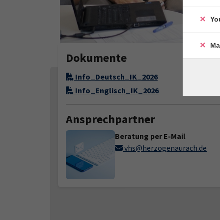
Yo
Ma
Dokumente
Info_Deutsch_IK_2026
Info_Englisch_IK_2026
Ansprechpartner
Beratung per E-Mail
vhs@herzogenaurach.de