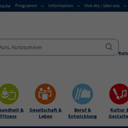
Programm
Information
Ihre vhs / über uns
rache
Submenu for "Programm"
Submenu for "Informatio
Su
Kurs
sundheit &
Gesellschaft &
Beruf &
Kultur 
Fitness
Leben
Entwicklung
Gestalt