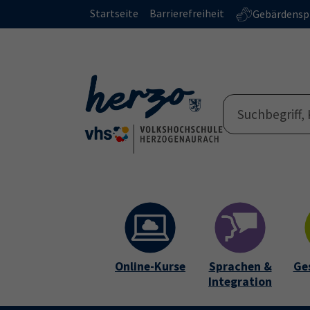
Skip to main content
Skip to page footer
Startseite
Barrierefreiheit
Gebärdensp
Online-Kurse
Sprachen &
Ge
Integration