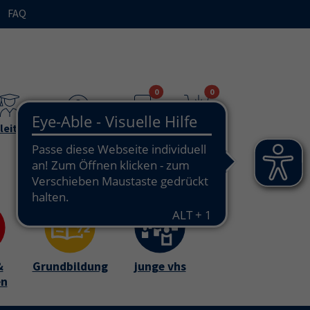
FAQ
n"
bmenu for "Ihre vhs / über uns"
0
0
leitende
Teilnehmende
Merkzettel
Warenkorb
&
Grundbildung
junge vhs
en