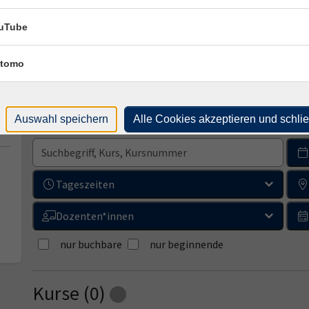
uTube
tomo
Auswahl speichern
Alle Cookies akzeptieren und schli
Sprachen und Integration
Norwegisch
Tageszeiten
Dozenten*innen
nur buchbare
nur beginnende
Kurse (
0
)
Loading...