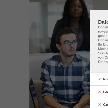
Dat
Cooki
rowse
gespei
Cookie
Ihr Br
Mechan
Surf-A
von Co
Daten
No
Go
Go