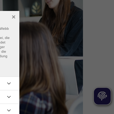
×
m Webb
ei, die
ndet
ger
 die
ndung