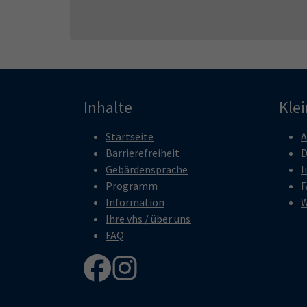
Inhalte
Kle
Startseite
A
Barrierefreiheit
D
Gebärdensprache
I
Programm
F
Information
W
Ihre vhs / über uns
FAQ