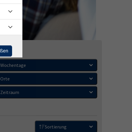
eßen
Wochentage
Orte
Zeitraum
Sortierung