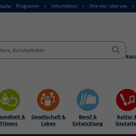
Programm
Information
Ihre vhs / über uns
rache
Submenu for "Programm"
Submenu for "Informatio
Su
Kurs
sundheit &
Gesellschaft &
Beruf &
Kultur 
Fitness
Leben
Entwicklung
Gestalt