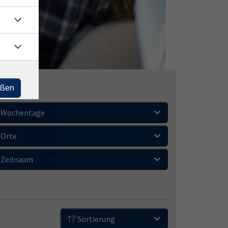
eßen
Wochentage
Orte
Zeitraum
Sortierung