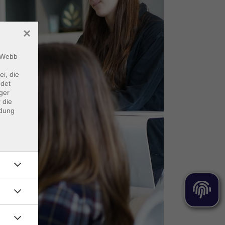
×
m Webb
ei, die
ndet
ger
 die
ndung