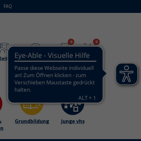
FAQ
n"
bmenu for "Ihre vhs / über uns"
0
0
leitende
Teilnehmende
Merkzettel
Warenkorb
&
Grundbildung
junge vhs
en