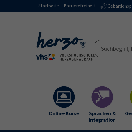
Skip to main content
Skip to page footer
Startseite
Barrierefreiheit
Gebärdensp
Online-Kurse
Sprachen &
Ge
Integration