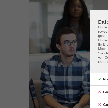
Dat
Cooki
rowse
gespei
Cookie
Ihr Br
Mechan
Surf-A
von Co
Daten
No
Go
Go