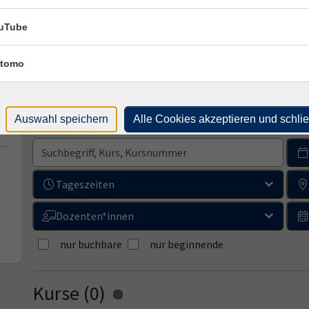
uTube
tomo
Auswahl speichern
Alle Cookies akzeptieren und schli
Sprachen und Integration
Französisch
Tageszeiten
Dozenten*innen
nur buchbare
nur beginnende
Kurse (
0
)
Loading...