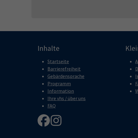
Inhalte
Kle
Startseite
A
Barrierefreiheit
D
Gebärdensprache
I
Programm
F
Information
W
Ihre vhs / über uns
FAQ