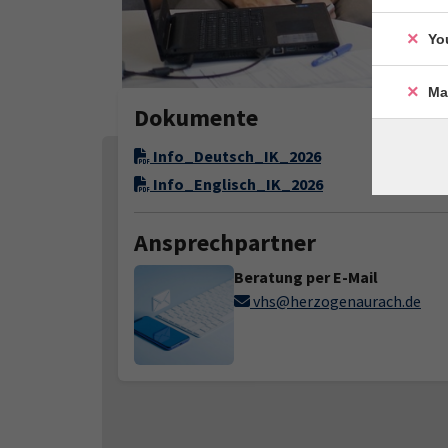
Yo
Ma
Dokumente
Info_Deutsch_IK_2026
Info_Englisch_IK_2026
Ansprechpartner
Beratung per E-Mail
vhs@herzogenaurach.de