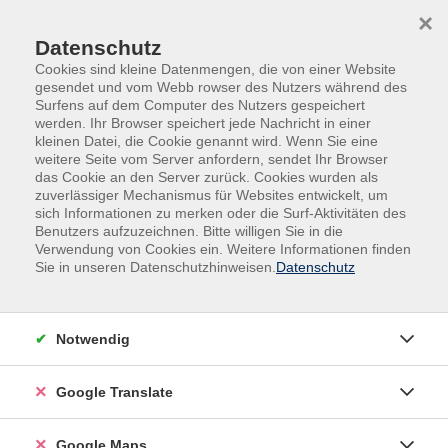
Skip to main content
Skip to page footer
×
Datenschutz
Cookies sind kleine Datenmengen, die von einer Website
gesendet und vom Webb rowser des Nutzers während des
Surfens auf dem Computer des Nutzers gespeichert
werden. Ihr Browser speichert jede Nachricht in einer
kleinen Datei, die Cookie genannt wird. Wenn Sie eine
weitere Seite vom Server anfordern, sendet Ihr Browser
das Cookie an den Server zurück. Cookies wurden als
zuverlässiger Mechanismus für Websites entwickelt, um
sich Informationen zu merken oder die Surf-Aktivitäten des
Benutzers aufzuzeichnen. Bitte willigen Sie in die
Verwendung von Cookies ein. Weitere Informationen finden
Adult Education. Erwachsenenbildung
Sie in unseren Datenschutzhinweisen.
Datenschutz
regional und weltoffen
Volkshochschule seit 1953 in
Notwendig
Herzogenaurach
Google Translate
Sommer-Sonne-neues Programmheft:
Ab 31. August können Sie sich in die
Google Maps