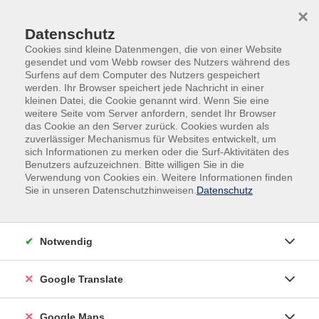
Skip to main content
Skip to page footer
×
Datenschutz
Cookies sind kleine Datenmengen, die von einer Website
gesendet und vom Webb rowser des Nutzers während des
Surfens auf dem Computer des Nutzers gespeichert
werden. Ihr Browser speichert jede Nachricht in einer
kleinen Datei, die Cookie genannt wird. Wenn Sie eine
weitere Seite vom Server anfordern, sendet Ihr Browser
das Cookie an den Server zurück. Cookies wurden als
zuverlässiger Mechanismus für Websites entwickelt, um
sich Informationen zu merken oder die Surf-Aktivitäten des
Benutzers aufzuzeichnen. Bitte willigen Sie in die
Verwendung von Cookies ein. Weitere Informationen finden
Adult Education. Erwachsenenbildung
Sie in unseren Datenschutzhinweisen.
Datenschutz
regional und weltoffen
Volkshochschule seit 1953 in
Notwendig
Herzogenaurach
Google Translate
Sommer-Sonne-neues Programmheft:
Ab 31. August können Sie sich in die
Google Maps