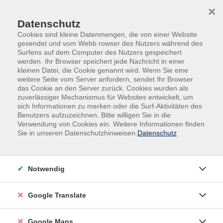
Skip to main content
Skip to page footer
×
Datenschutz
Cookies sind kleine Datenmengen, die von einer Website
gesendet und vom Webb rowser des Nutzers während des
Surfens auf dem Computer des Nutzers gespeichert
werden. Ihr Browser speichert jede Nachricht in einer
kleinen Datei, die Cookie genannt wird. Wenn Sie eine
weitere Seite vom Server anfordern, sendet Ihr Browser
das Cookie an den Server zurück. Cookies wurden als
zuverlässiger Mechanismus für Websites entwickelt, um
sich Informationen zu merken oder die Surf-Aktivitäten des
Benutzers aufzuzeichnen. Bitte willigen Sie in die
Verwendung von Cookies ein. Weitere Informationen finden
Adult Education. Erwachsenenbildung
Sie in unseren Datenschutzhinweisen.
Datenschutz
regional und weltoffen
Volkshochschule seit 1953 in
Notwendig
Herzogenaurach
Google Translate
Sommer-Sonne-neues Programmheft:
Ab 31. August können Sie sich in die
Google Maps