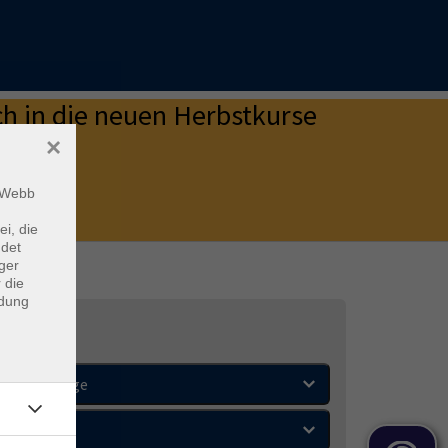
h in die neuen Herbstkurse
×
m Webb
 Sie da
.
ei, die
ndet
ger
 die
ndung
Wochentage
Orte