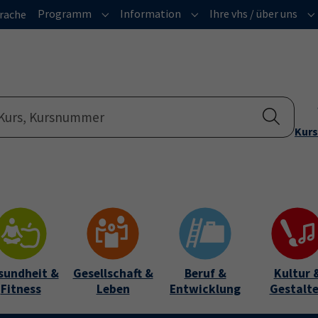
Programm
Information
Ihre vhs / über uns
rache
Submenu for "Programm"
Submenu for "Informatio
Su
Kurs
sundheit &
Gesellschaft &
Beruf &
Kultur 
Fitness
Leben
Entwicklung
Gestalt