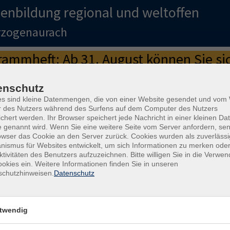
enbildung regional und weltoffen
erzogenaurach
mmheft: Ab 31. August können Sie sic
enschutz
as neue Programmheft.
es sind kleine Datenmengen, die von einer Website gesendet und vo
r des Nutzers während des Surfens auf dem Computer des Nutzers
e in den Sommerferien.
Ab 31.8.2026 sind wir wieder persönlich für
chert werden. Ihr Browser speichert jede Nachricht in einer kleinen Dat
 genannt wird. Wenn Sie eine weitere Seite vom Server anfordern, se
owser das Cookie an den Server zurück. Cookies wurden als zuverlässi
ismus für Websites entwickelt, um sich Informationen zu merken oder
ktivitäten des Benutzers aufzuzeichnen. Bitte willigen Sie in die Verwe
okies ein. Weitere Informationen finden Sie in unseren
schutzhinweisen.
Datenschutz
Gesundheit und Fitness
Speiseeis
twendig
Tageszeiten