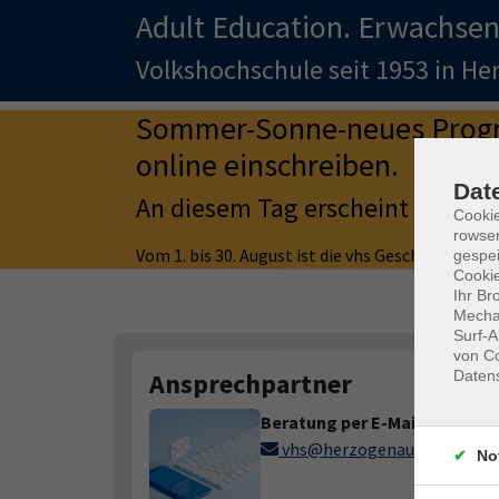
Adult Education. Erwachsen
Volkshochschule seit 1953 in H
Sommer-Sonne-neues Progra
online einschreiben.
Dat
An diesem Tag erscheint auch d
Cooki
rowse
Vom 1. bis 30. August ist die vhs Geschäftsstell
gespei
Cookie
Ihr Br
Mechan
Surf-A
von Co
Daten
Ansprechpartner
Beratung per E-Mail
vhs@herzogenaurach.de
No