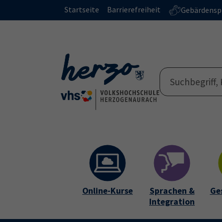
Skip to main content
Skip to page footer
Startseite
Barrierefreiheit
Gebärdensp
Online-Kurse
Sprachen &
Ge
Integration