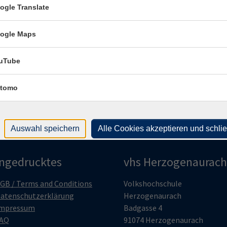
ogle Translate
Dozenten*innen
ogle Maps
nur buchbare
nur beginnende
uTube
Kurse (
0
)
Loading...
tomo
Auswahl speichern
Alle Cookies akzeptieren und schli
ingedrucktes
vhs Herzogenaurach
GB / Terms and Conditions
Volkshochschule
atenschutzerklärung
Herzogenaurach
mpressum
Badgasse 4
AQ
91074 Herzogenaurach