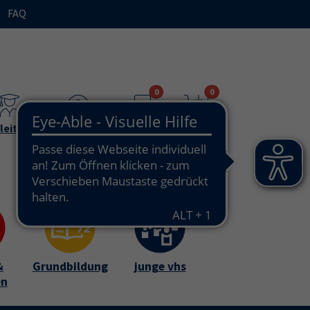
FAQ
n"
bmenu for "Ihre vhs / über uns"
0
0
leitende
Teilnehmende
Merkzettel
Warenkorb
&
Grundbildung
junge vhs
en