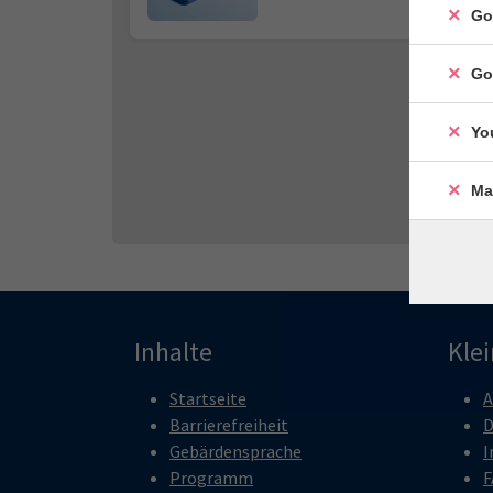
Go
Go
Yo
Ma
Inhalte
Kle
Startseite
A
Barrierefreiheit
D
Gebärdensprache
I
Programm
F