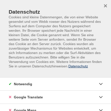
Skip to main content
Skip to page footer
×
Datenschutz
Cookies sind kleine Datenmengen, die von einer Website
gesendet und vom Webb rowser des Nutzers während des
Surfens auf dem Computer des Nutzers gespeichert
werden. Ihr Browser speichert jede Nachricht in einer
kleinen Datei, die Cookie genannt wird. Wenn Sie eine
weitere Seite vom Server anfordern, sendet Ihr Browser
das Cookie an den Server zurück. Cookies wurden als
zuverlässiger Mechanismus für Websites entwickelt, um
sich Informationen zu merken oder die Surf-Aktivitäten des
Benutzers aufzuzeichnen. Bitte willigen Sie in die
Verwendung von Cookies ein. Weitere Informationen finden
Adult Education. Erwachsenenbildung
Sie in unseren Datenschutzhinweisen.
Datenschutz
regional und weltoffen
Volkshochschule seit 1953 in
Notwendig
Herzogenaurach
Google Translate
Sommer-Sonne-neues Programmheft:
Ab 31. August können Sie sich in die
Google Maps